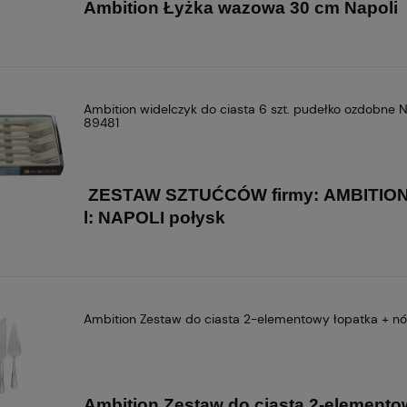
Ambition Łyżka wazowa 30 cm Napoli
Ambition widelczyk do ciasta 6 szt. pudełko ozdobne 
89481
ZESTAW
SZTUĆCÓW
firmy:
AMBITIO
l:
NAPOLI połysk
Ambition Zestaw do ciasta 2-elementowy łopatka + nó
Ambition Zestaw do ciasta 2-element