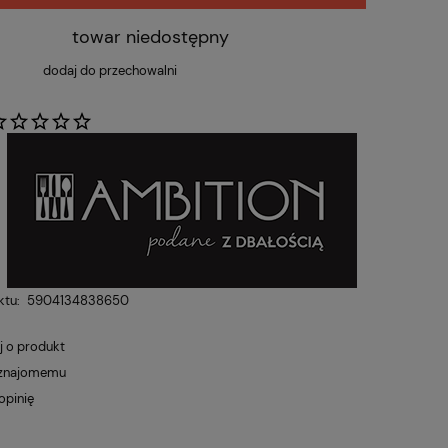
towar niedostępny
dodaj do przechowalni
:
ktu:
5904134838650
j o produkt
 znajomemu
opinię