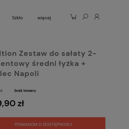
Szkło
więcej
Patelnie
Popularne
tion Zestaw do sałaty 2-
entowy średni łyżka +
lec Napoli
ć:
brak towaru
9,90 zł
POWIADOM O DOSTĘPNOŚCI