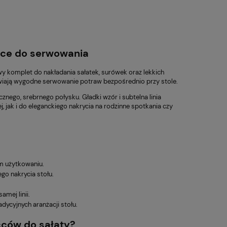
ućce do serwowania
wy komplet do nakładania sałatek, surówek oraz lekkich
twiają wygodne serwowanie potraw bezpośrednio przy stole.
cznego, srebrnego połysku. Gładki wzór i subtelna linia
 jak i do eleganckiego nakrycia na rodzinne spotkania czy
m użytkowaniu.
go nakrycia stołu.
mej linii.
dycyjnych aranżacji stołu.
ćców do sałaty?
35,01 zł
229,50 zł