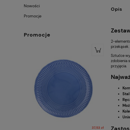
Nowości
Opis
Promocje
Zestaw
Promocje
2-elemento
przekąsek.
Sztućce w
zdobienia 
przyjęcia.
Najważ
Kom
Stal
Ręc
Moż
Kole
Uniw
Zastos
37,53 zł