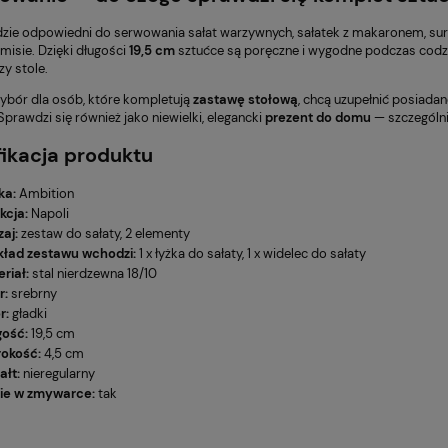
Cena regularna:
Cena
419,00 zł
zie odpowiedni do serwowania sałat warzywnych, sałatek z makaronem, sur
biadowy 6/18
Salaterka Sofia Ćmielów
Najniższa cena:
Naj
ustynny Piasek
Szary 14 cm
misie. Dzięki długości
19,5 cm
sztućce są poręczne i wygodne podczas codzien
CT02
377,10 zł
y stole.
ybór dla osób, które kompletują
zastawę stołową
, chcą uzupełnić posiada
 Sprawdzi się również jako niewielki, elegancki
prezent do domu
— szczególni
ikacja produktu
ka:
Ambition
kcja:
Napoli
aj:
zestaw do sałaty, 2 elementy
kład zestawu wchodzi:
1 x łyżka do sałaty, 1 x widelec do sałaty
riał:
stal nierdzewna 18/10
r:
srebrny
r:
gładki
gość:
19,5 cm
rokość:
4,5 cm
ałt:
nieregularny
ie w zmywarce:
tak