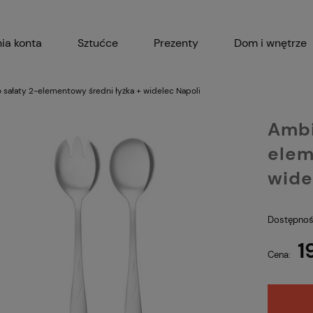
ia konta
Sztućce
Prezenty
Dom i wnętrze
Akcesoria kuchenne
Garnki i 
 sałaty 2-elementowy średni łyżka + widelec Napoli
Ambi
elem
wide
Dostępnoś
1
Cena: