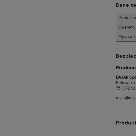
Dane t
Producen
Gwarancj
Mycie w 
Bezpie
Produce
DAJAR Spół
Połtawska
75-072 Kos
dajar@daja
Produk