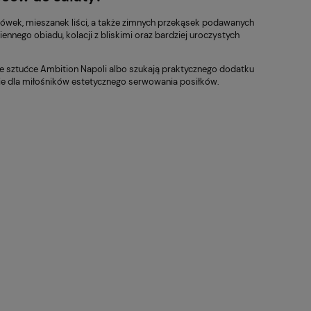
 regularna:
Cena regularna:
38,90 zł
255,00 zł
ówek, mieszanek liści, a także zimnych przekąsek podawanych
Garnek Żeliwny Owalny
Pościel E
niższa cena:
Najniższa cena:
Tierra 30cm 4L morski
AVINION1
nego obiadu, kolacji z bliskimi oraz bardziej uroczystych
NOIS
160x200
35,01 zł
229,50 zł
ne sztućce Ambition Napoli albo szukają praktycznego dodatku
e dla miłośników estetycznego serwowania posiłków.