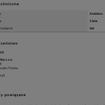
echniczne
t
Ambition
a
2 lata
zmywarce
tak
czeństwo
nt
ka z o.o.
 6
zalin, Polska
r.pl
ty powiązane