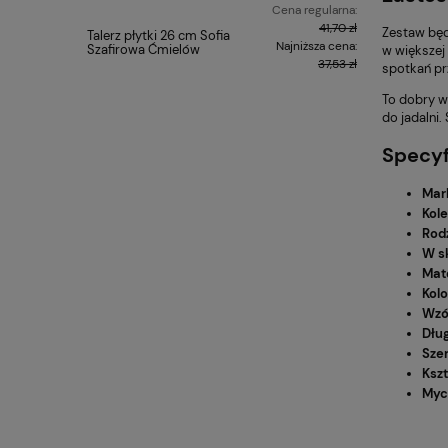
Cena regularna:
41,70 zł
Zestaw będ
Talerz płytki 26 cm Sofia
Komplet o
Najniższa cena:
Szafirowa Ćmielów
Żywioły P
w większej 
Ćmielów 
37,53 zł
spotkań prz
To dobry w
do jadalni.
Specyf
Mar
Kole
Rodz
W s
Mate
Kolo
Wzó
Dłu
Sze
Kszt
Myc