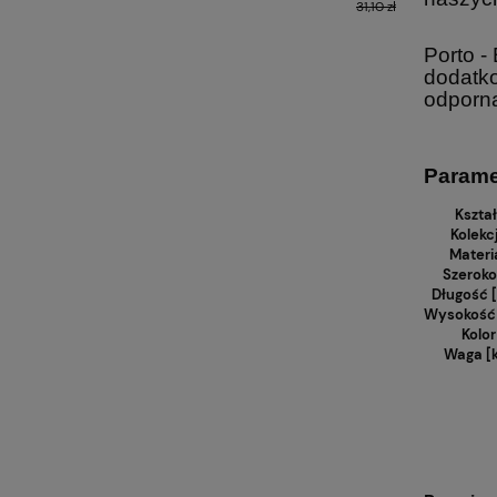
Migdałow
31,10 zł
Porto -
dodatko
odporna
Parame
Kształ
Kolekc
Materi
Szerok
Długość 
Wysokość
Kolor
Waga [