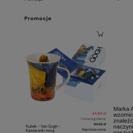
Promocje
Marka A
44,84 zł
wzornic
Cena regularna:
znaleźć
49,82 zł
naczyni
Kubek - Van Gogh -
Kubek Cla
Najniższa cena:
Kawiarenki nocą
Gogh Kwi
naszych