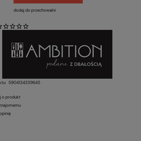
dodaj do przechowalni
:
ktu:
5904134339645
j o produkt
 znajomemu
opinię