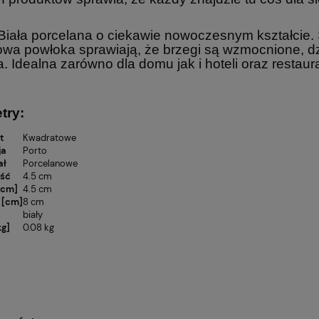
iec CARMANI
na biżuterię
44,91 zł
 Biała porcelana o ciekawie nowoczesnym kształcie. 
wa powłoka sprawiają, że brzegi są wzmocnione, dz
. Idealna zarówno dla domu jak i hoteli oraz restaura
try:
t
Kwadratowe
ja
Porto
ał
Porcelanowe
ość
4.5 cm
[cm]
4.5 cm
 [cm]
8 cm
biały
kg]
0.08 kg