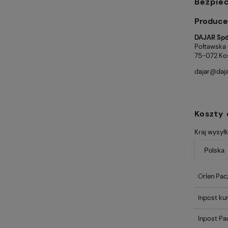
Bezpie
Produce
DAJAR Spół
Połtawska
75-072 Kos
dajar@daja
Koszty
Kraj wysyłk
Orlen Pac
Inpost kur
Inpost P