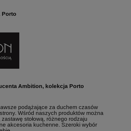
 Porto
centa Ambition, kolekcja Port
o
e, zawsze podążające za duchem czasów
28,02 zł
80,08 zł
 strony. Wśród naszych produktów można
 regularna:
Cena regularna:
zastawę stołową, różnego rodzaju
31,13 zł
88,98 zł
 inne akcesoria kuchenne. Szeroki wybór
Kieliszek do wina A. Mucha
CARMANI 
niższa cena:
Najniższa cena:
Kamienie szlachetne
spodkiem
ebie.