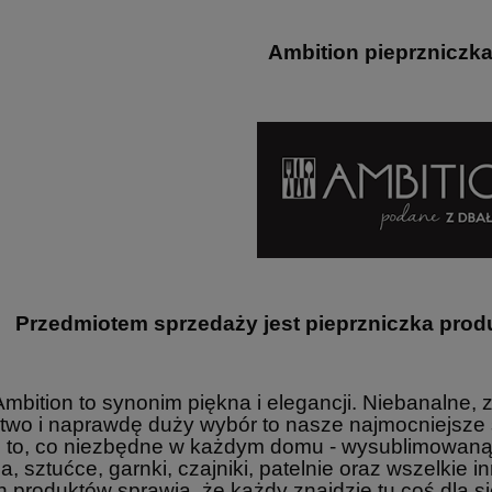
Ambition pieprzniczka
Przedmiotem sprzedaży jest
pieprzniczka produ
mbition to synonim piękna i elegancji. Niebanaln
51,60 zł
two i naprawdę duży wybór to nasze najmocniejsze
Cena regularna:
Cena
 to, co niezbędne w każdym domu - wysublimowaną 
57,33 zł
a, sztućce, garnki, czajniki, patelnie oraz wszelkie
ssic New - V. Van
Figurka kota
Najniższa cena:
Naj
tnący
rozciągającego się – stojak
 produktów sprawia, że każdy znajdzie tu coś dla si