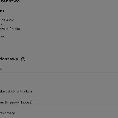
czeństwo
nt
ka z o.o.
 6
zalin, Polska
r.pl
 dostawy
i:
Cena nie zawiera ewentualnych
kosztów płatności
zka odbiór w Punkcie
ier
(Przesyłki Inpost)
aczkomaty