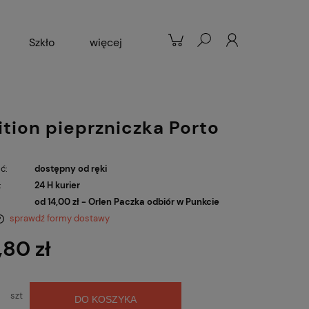
Szkło
więcej
Patelnie
Popularne
tion pieprzniczka Porto
ć:
dostępny od ręki
:
24 H kurier
od 14,00 zł
- Orlen Paczka odbiór w Punkcie
sprawdź formy dostawy
,80 zł
szt
DO KOSZYKA