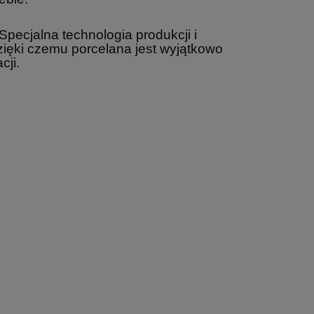
Ametyst CARMANI
Kandinsky
31,13 zł
88,98 zł
the point
Specjalna technologia produkcji i
ięki czemu porcelana jest wyjątkowo
cji.