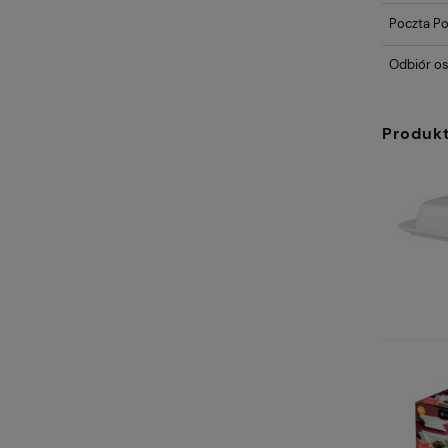
Poczta Po
Odbiór os
Produk