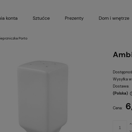
ia konta
Sztućce
Prezenty
Dom i wnętrze
Akcesoria kuchenne
Garnki i 
eprzniczka Porto
Ambi
Dostępnoś
Wysyłka w
Dostawa:
(Polska)
6
Cena nie zawiera ewentualnych kosztów
Cena:
płatności