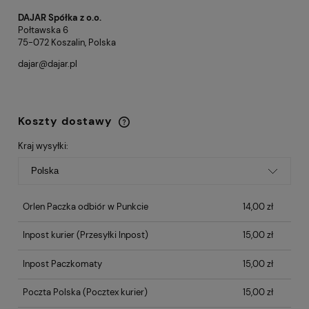
DAJAR Spółka z o.o.
Połtawska 6
75-072 Koszalin, Polska
dajar@dajar.pl
Koszty dostawy
Cena nie zawiera ewentualnych kosztów
płatności
Kraj wysyłki:
Orlen Paczka odbiór w Punkcie
14,00 zł
Inpost kurier
(Przesyłki Inpost)
15,00 zł
Inpost Paczkomaty
15,00 zł
Poczta Polska
(Pocztex kurier)
15,00 zł