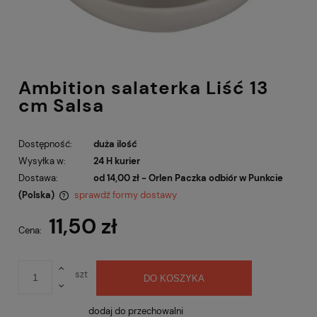
Ambition salaterka Liść 13
cm Salsa
Dostępność:
duża ilość
Wysyłka w:
24 H kurier
Dostawa:
od 14,00 zł
- Orlen Paczka odbiór w Punkcie
(Polska)
sprawdź formy dostawy
Cena nie zawiera ewentualnych kosztów płatności
11,50 zł
Cena:
szt
DO KOSZYKA
dodaj do przechowalni