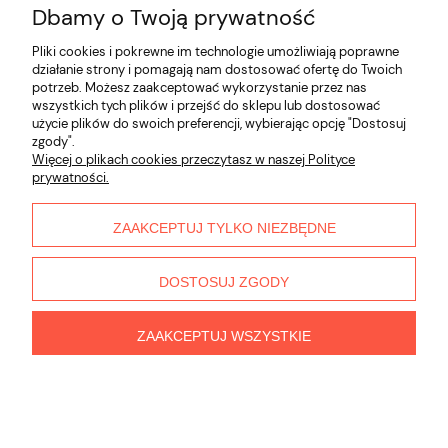
Dbamy o Twoją prywatność
Opinie o produkcie (0)
Pliki cookies i pokrewne im technologie umożliwiają poprawne
działanie strony i pomagają nam dostosować ofertę do Twoich
potrzeb. Możesz zaakceptować wykorzystanie przez nas
Informacje
wszystkich tych plików i przejść do sklepu lub dostosować
użycie plików do swoich preferencji, wybierając opcję "Dostosuj
zgody".
Płatności i dostawa
Więcej o plikach cookies przeczytasz w naszej Polityce
prywatności.
Moje konto
ZAAKCEPTUJ TYLKO NIEZBĘDNE
O nas
DOSTOSUJ ZGODY
ZAAKCEPTUJ WSZYSTKIE
pokaż pełną wersję strony
Sklep internetowy Shoper.pl