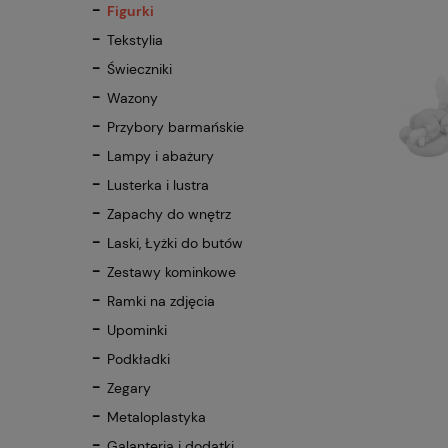
Figurki
Tekstylia
Świeczniki
Wazony
Przybory barmańskie
Lampy i abażury
Lusterka i lustra
Zapachy do wnętrz
Laski, Łyżki do butów
Zestawy kominkowe
Ramki na zdjęcia
Upominki
Podkładki
Zegary
Metaloplastyka
Galanteria i dodatki