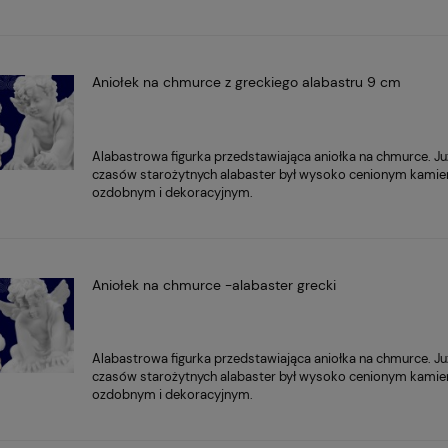
Aniołek na chmurce z greckiego alabastru 9 cm
Alabastrowa figurka przedstawiająca aniołka na chmurce. Ju
czasów starożytnych alabaster był wysoko cenionym kami
ozdobnym i dekoracyjnym.
Aniołek na chmurce -alabaster grecki
136,15 zł
Cena regularna:
Cena
151,28 zł
iliżanek espresso
CARMANI Kubek 350 ml -
Alabastrowa figurka przedstawiająca aniołka na chmurce. Ju
Najniższa cena:
Naj
Adela
Gustav Klimt. Judith I
czasów starożytnych alabaster był wysoko cenionym kami
123,34 zł
ozdobnym i dekoracyjnym.