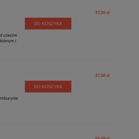
37,36 zł
DO KOSZYKA
 od czasów
zdobnym i
37,36 zł
DO KOSZYKA
amburynie.
m
44,48 zł