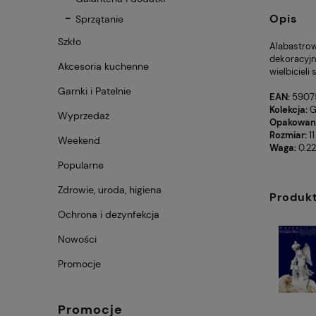
Opis
Sprzątanie
Szkło
Alabastrow
dekoracyjn
Akcesoria kuchenne
wielbicieli
Garnki i Patelnie
EAN:
5907
Kolekcja:
G
Wyprzedaż
Opakowani
Rozmiar:
1
Weekend
Waga:
0.22
Popularne
Zdrowie, uroda, higiena
Produk
Ochrona i dezynfekcja
Nowości
Promocje
Promocje