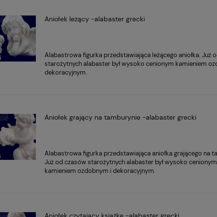
Aniołek leżący -alabaster grecki
Alabastrowa figurka przedstawiająca leżącego aniołka. Już
starożytnych alabaster był wysoko cenionym kamieniem o
dekoracyjnym.
Aniołek grający na tamburynie -alabaster grecki
Alabastrowa figurka przedstawiająca aniołka grającego na t
Już od czasów starożytnych alabaster był wysoko ceniony
kamieniem ozdobnym i dekoracyjnym.
Aniołek czytający książkę -alabaster grecki