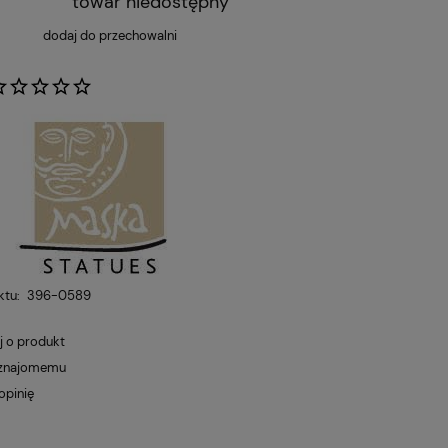
towar niedostępny
dodaj do przechowalni
:
ktu:
396-0589
j o produkt
 znajomemu
opinię