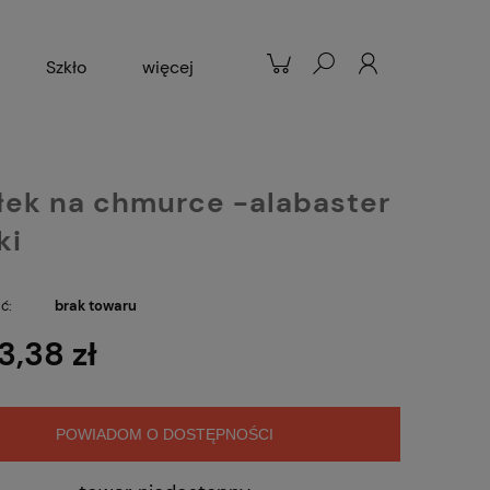
Szkło
więcej
Patelnie
Popularne
łek na chmurce -alabaster
ki
ć:
brak towaru
3,38 zł
POWIADOM O DOSTĘPNOŚCI