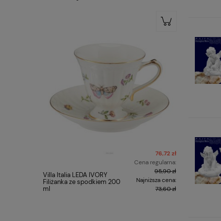
76,72 zł
Cena regularna:
95,90 zł
Villa Italia LEDA IVORY
Zestaw 2 f
Najniższa cena:
Filiżanka ze spodkiem 200
- Gustav 
ml
73,60 zł