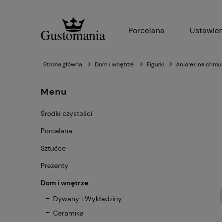
Porcelana
Ustawien
Strona główna
Dom i wnętrze
Figurki
Aniołek na chmur
Menu
Środki czystości
Porcelana
Sztućce
Prezenty
Dom i wnętrze
Dywany i Wykładziny
Ceramika