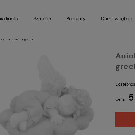
ia konta
Sztućce
Prezenty
Dom i wnętrze
Akcesoria kuchenne
Garnki i 
ce -alabaster grecki
Anio
grec
Dostępnoś
5
Cena: