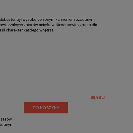
h alabaster był wysoko cenionym kamieniem ozdobnym i
powtarzalnych zbiorów aniołków Niesamowita gratka dla
eśli charakter każdego wnętrza.
88,98 zł
DO KOSZYKA
 czasów
zdobnym i