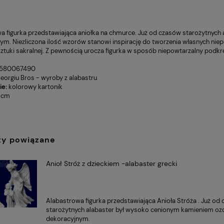
a figurka przedstawiająca aniołka na chmurce. Już od czasów starożytnyc
ym. Niezliczona ilość wzorów stanowi inspirację do tworzenia własnych nie
 sztuki sakralnej. Z pewnością urocza figurka w sposób niepowtarzalny podkr
580067490
eorgiu Bros - wyroby z alabastru
e:
kolorowy kartonik
1 cm
ty powiązane
Anioł Stróż z dzieckiem -alabaster grecki
Alabastrowa figurka przedstawiająca Anioła Stróża . Już od
starożytnych alabaster był wysoko cenionym kamieniem o
dekoracyjnym.