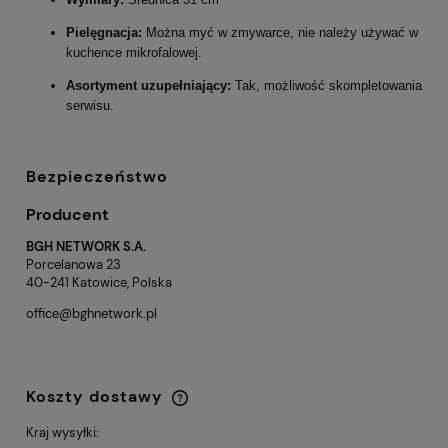
Pielęgnacja:
Można myć w zmywarce, nie należy używać w
kuchence mikrofalowej.
Asortyment uzupełniający:
Tak, możliwość skompletowania
serwisu.
Bezpieczeństwo
Producent
BGH NETWORK S.A.
Porcelanowa 23
40-241 Katowice, Polska
office@bghnetwork.pl
Koszty dostawy
Cena nie zawiera ewentualnych kosztów
płatności
Kraj wysyłki: