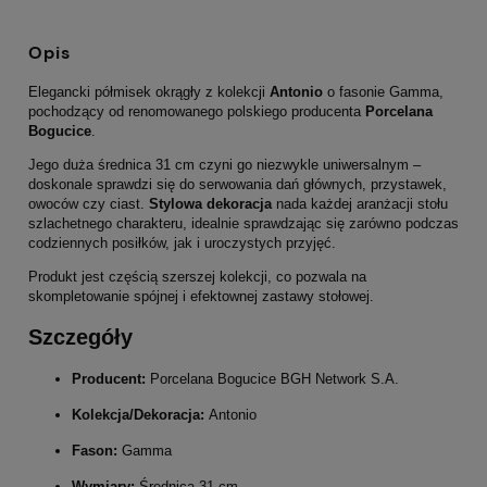
Opis
Elegancki półmisek okrągły z kolekcji
Antonio
o fasonie Gamma,
pochodzący od renomowanego polskiego producenta
Porcelana
Bogucice
.
Jego duża średnica 31 cm czyni go niezwykle uniwersalnym –
doskonale sprawdzi się do serwowania dań głównych, przystawek,
owoców czy ciast.
Stylowa dekoracja
nada każdej aranżacji stołu
szlachetnego charakteru, idealnie sprawdzając się zarówno podczas
codziennych posiłków, jak i uroczystych przyjęć.
Produkt jest częścią szerszej kolekcji, co pozwala na
skompletowanie spójnej i efektownej zastawy stołowej.
Szczegóły
Producent:
Porcelana Bogucice BGH Network S.A.
Kolekcja/Dekoracja:
Antonio
Fason:
Gamma
Wymiary:
Średnica 31 cm