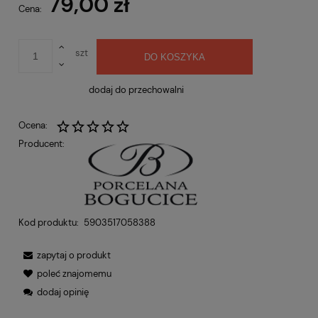
79,00 zł
Cena:
szt
DO KOSZYKA
dodaj do przechowalni
Ocena:
Producent:
Kod produktu:
5903517058388
zapytaj o produkt
poleć znajomemu
dodaj opinię