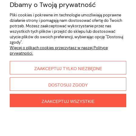
Dbamy o Twoją prywatność
Opinie o produkcie (0)
Pliki cookies i pokrewne im technologie umożliwiają poprawne
działanie strony i pomagają nam dostosować ofertę do Twoich
potrzeb. Możesz zaakceptować wykorzystanie przez nas
Informacje
wszystkich tych plików i przejść do sklepu lub dostosować
użycie plików do swoich preferencji, wybierając opcję "Dostosuj
zgody".
Płatności i dostawa
Więcej o plikach cookies przeczytasz w naszej Polityce
prywatności.
Moje konto
ZAAKCEPTUJ TYLKO NIEZBĘDNE
O nas
DOSTOSUJ ZGODY
ZAAKCEPTUJ WSZYSTKIE
pokaż pełną wersję strony
Sklep internetowy Shoper.pl