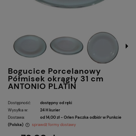
Bogucice Porcelanowy
Półmisek okrągły 31 cm
ANTONIO PLATIN
Dostępność:
dostępny od ręki
Wysyłka w:
24 H kurier
Dostawa:
od 14,00 zł
- Orlen Paczka odbiór w Punkcie
(Polska)
sprawdź formy dostawy
Cena nie zawiera ewentualnych kosztów płatności