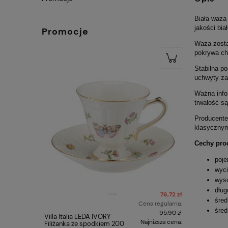
Biała waza
jakości bia
Promocje
Waza zosta
pokrywa ch
Stabilna p
uchwyty za
Ważna infor
trwałość s
Producente
klasycznym 
Cechy pro
poje
wyci
wyso
dług
76,72 zł
śred
Cena regularna:
śred
95,90 zł
Villa Italia LEDA IVORY
Zestaw 2 f
Najniższa cena:
Filiżanka ze spodkiem 200
- Gustav 