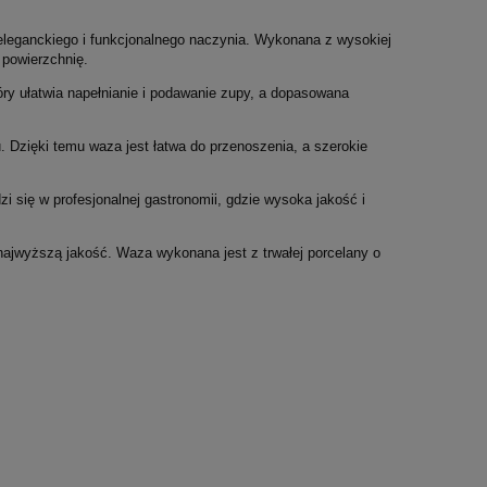
 eleganckiego i funkcjonalnego naczynia. Wykonana z wysokiej
ą powierzchnię.
y ułatwia napełnianie i podawanie zupy, a dopasowana
 Dzięki temu waza jest łatwa do przenoszenia, a szerokie
i się w profesjonalnej gastronomii, gdzie wysoka jakość i
ajwyższą jakość. Waza wykonana jest z trwałej porcelany o
44,84 zł
80,08 zł
 regularna:
Cena regularna:
49,82 zł
88,98 zł
Kubek - Wassily Kandinsky
Kpl. 2 kie
niższa cena:
Najniższa cena:
With and against 1929r
Rose Blo