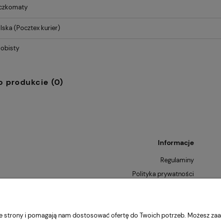
aczkomaty
lska
(Pocztex kurier)
obisty
o produkcie (0)
Informacje
Regulaminy
Polityka prywatności
Zwroty i reklamacje
nie strony i pomagają nam dostosować ofertę do Twoich potrzeb. Możesz zaa