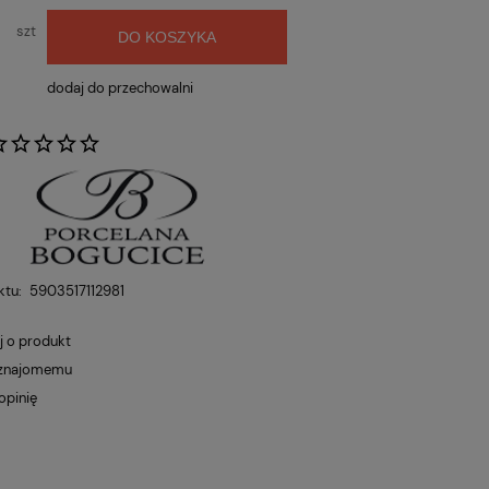
szt
DO KOSZYKA
dodaj do przechowalni
:
ktu:
5903517112981
j o produkt
 znajomemu
opinię