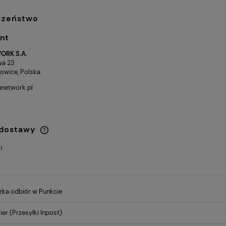
123,34 zł
czeństwo
nt
ORK S.A.
wa 23
owice, Polska
network.pl
 dostawy
i:
Cena nie zawiera ewentualnych
kosztów płatności
zka odbiór w Punkcie
ier
(Przesyłki Inpost)