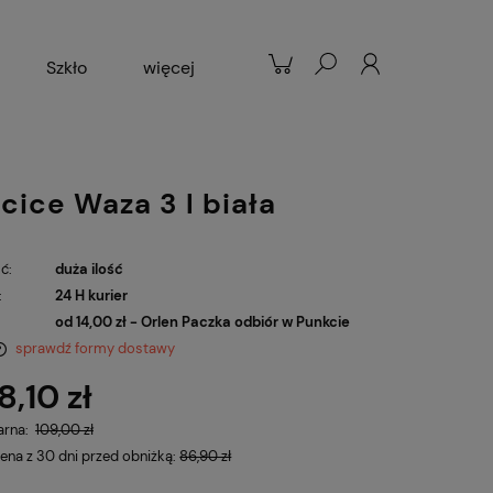
Szkło
więcej
Patelnie
Popularne
cice Waza 3 l biała
ć:
duża ilość
:
24 H kurier
od 14,00 zł
- Orlen Paczka odbiór w Punkcie
sprawdź formy dostawy
8,10 zł
arna:
109,00 zł
cena z 30 dni przed obniżką:
86,90 zł