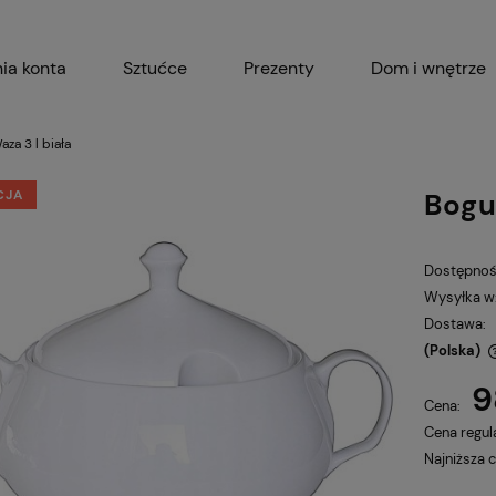
ia konta
Sztućce
Prezenty
Dom i wnętrze
Akcesoria kuchenne
Garnki i 
za 3 l biała
CJA
Bogu
Dostępnoś
Wysyłka w
Dostawa:
(Polska)
9
Cena nie zawiera ewentualnych kosztów
Cena:
płatności
Cena regul
Najniższa 