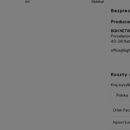
ml
73,60 zł
Bezpie
Produce
BGH NETW
Porcelano
40-241 Kat
office@bgh
Koszty
Kraj wysyłk
Orlen Pac
Inpost kur