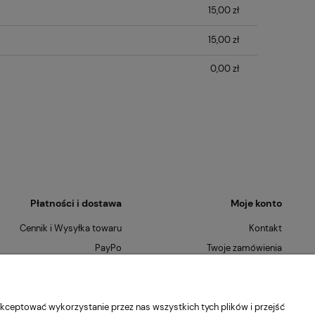
15,00 zł
15,00 zł
0,00 zł
Płatności i dostawa
Moje konto
Cennik i Wysyłka towaru
Kontakt
PayPo
Twoje zamówienia
Płatności Ratalne
Ustawienia konta
Szybkie Zwroty
O nas
kceptować wykorzystanie przez nas wszystkich tych plików i przejść