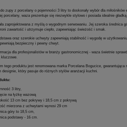
 do zupy z porcelany o pojemności 3 litry to doskonały wybór dla miłośników
łej porcelany, waza prezentuje się niezwykle stylowo i posiada idealnie gładk
ła zaprojektowana z myślą o wygodnym serwowaniu. Jej szeroka średnica gór
roni zawartość i utrzymuje ciepło, zapewniając świeżość i smak.
odstawa oraz szerokie uchwyty zapewniają stabilność i wygodę w użytkowaniu.
pewniają bezpieczny i pewny chwyt.
macja dla profesjonalistów w branży gastronomicznej - waza świetnie sprawdz
ą kluczowe.
m tego produktu jest renomowana marka Porcelana Bogucice, gwarantująca n
designie, który pasuje do różnych stylów aranżacji kuchni.
duktu:
mność 3 litry,
ęcie na łyżkę wazową
kość 13 cm bez pokrywy i 18,5 cm z pokrywą
ość mierzona z uchwytami wynosi 29 cm
136,15 zł
nica góry to 18,5 cm,
Cena regularna:
Cena
nica podstawy - 16 cm.
151,28 zł
iliżanek espresso
CARMANI Kubek 350 ml -
Najniższa cena:
Naj
Adela
Gustav Klimt. Judith I