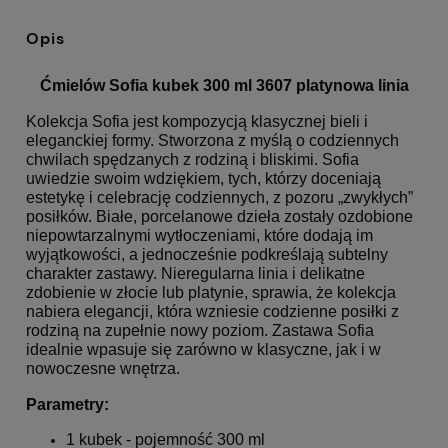
Opis
Ćmielów Sofia kubek 300 ml 3607 platynowa linia
Kolekcja Sofia jest kompozycją klasycznej bieli i
eleganckiej formy. Stworzona z myślą o codziennych
chwilach spędzanych z rodziną i bliskimi. Sofia
uwiedzie swoim wdziękiem, tych, którzy doceniają
estetykę i celebrację codziennych, z pozoru „zwykłych”
posiłków. Białe, porcelanowe dzieła zostały ozdobione
niepowtarzalnymi wytłoczeniami, które dodają im
wyjątkowości, a jednocześnie podkreślają subtelny
charakter zastawy. Nieregularna linia i delikatne
zdobienie w złocie lub platynie, sprawia, że kolekcja
nabiera elegancji, która wzniesie codzienne posiłki z
rodziną na zupełnie nowy poziom. Zastawa Sofia
idealnie wpasuje się zarówno w klasyczne, jak i w
nowoczesne wnętrza.
Parametry:
1 kubek - pojemność 300 ml