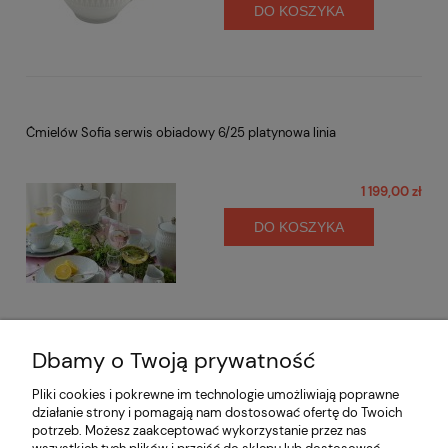
DO KOSZYKA
Ćmielów Sofia serwis obiadowy 6/25 platynowa linia
1 199,00 zł
DO KOSZYKA
Dbamy o Twoją prywatność
Opinie o produkcie (0)
Pliki cookies i pokrewne im technologie umożliwiają poprawne
działanie strony i pomagają nam dostosować ofertę do Twoich
potrzeb. Możesz zaakceptować wykorzystanie przez nas
Informacje