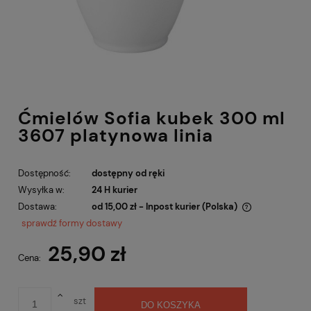
Ćmielów Sofia kubek 300 ml
3607 platynowa linia
Dostępność:
dostępny od ręki
Wysyłka w:
24 H kurier
Dostawa:
od 15,00 zł
- Inpost kurier
(Polska)
Cena nie zawiera ewentualnych kosztów płatności
sprawdź formy dostawy
25,90 zł
Cena:
szt
DO KOSZYKA