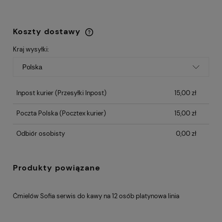
Koszty dostawy
Cena nie zawiera ewentualnych kosztów
płatności
Kraj wysyłki:
Inpost kurier
(Przesyłki Inpost)
15,00 zł
Poczta Polska
(Pocztex kurier)
15,00 zł
Odbiór osobisty
0,00 zł
Produkty powiązane
Ćmielów Sofia serwis do kawy na 12 osób platynowa linia