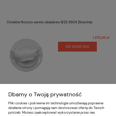
Ćmielów Rococo serwis obiadowy 6/25 3604 Złota linia
1 270,00 zł
DO KOSZYKA
Dbamy o Twoją prywatność
Opinie o produkcie (0)
Pliki cookies i pokrewne im technologie umożliwiają poprawne
działanie strony i pomagają nam dostosować ofertę do Twoich
potrzeb. Możesz zaakceptować wykorzystanie przez nas