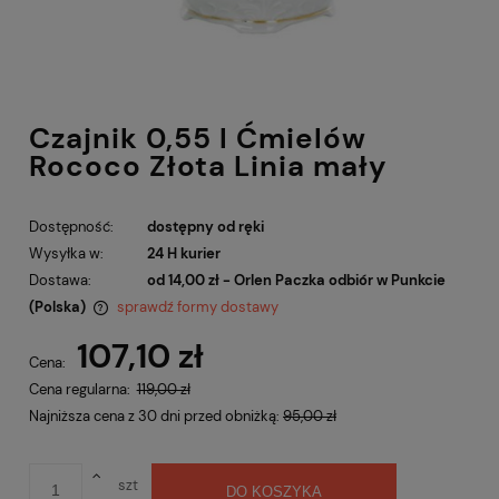
Czajnik 0,55 l Ćmielów
Rococo Złota Linia mały
Dostępność:
dostępny od ręki
Wysyłka w:
24 H kurier
Dostawa:
od 14,00 zł
- Orlen Paczka odbiór w Punkcie
(Polska)
sprawdź formy dostawy
Cena nie zawiera ewentualnych kosztów płatności
107,10 zł
Cena:
Cena regularna:
119,00 zł
Najniższa cena z 30 dni przed obniżką:
95,00 zł
szt
DO KOSZYKA