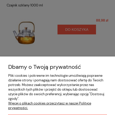
Czajnik szklany 1000 ml
88,98 zł
DO KOSZYKA
Dbamy o Twoją prywatność
Opinie o produkcie (0)
Pliki cookies i pokrewne im technologie umożliwiają poprawne
działanie strony i pomagają nam dostosować ofertę do Twoich
potrzeb. Możesz zaakceptować wykorzystanie przez nas
Informacje
wszystkich tych plików i przejść do sklepu lub dostosować
użycie plików do swoich preferencji, wybierając opcję "Dostosuj
zgody".
Płatności i dostawa
Więcej o plikach cookies przeczytasz w naszej Polityce
prywatności.
Moje konto