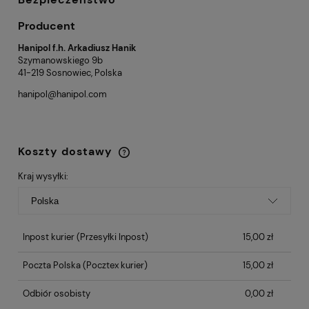
Producent
Hanipol f.h. Arkadiusz Hanik
Szymanowskiego 9b
41-219 Sosnowiec, Polska
hanipol@hanipol.com
Koszty dostawy
Cena nie zawiera ewentualnych kosztów
płatności
Kraj wysyłki:
Inpost kurier
(Przesyłki Inpost)
15,00 zł
Poczta Polska
(Pocztex kurier)
15,00 zł
Odbiór osobisty
0,00 zł