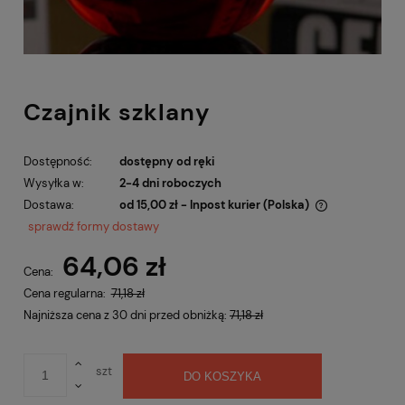
Czajnik szklany
Dostępność:
dostępny od ręki
Wysyłka w:
2-4 dni roboczych
Dostawa:
od 15,00 zł
- Inpost kurier
(Polska)
Cena nie zawiera ewentualnych kosztów płatności
sprawdź formy dostawy
64,06 zł
Cena:
Cena regularna:
71,18 zł
Najniższa cena z 30 dni przed obniżką:
71,18 zł
szt
DO KOSZYKA