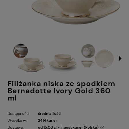
Filiżanka niska ze spodkiem
Bernadotte Ivory Gold 360
ml
Dostępność:
średnia ilość
Wysyłka w:
24 H kurier
Dostawa:
od 15,00 zł
- Inpost kurier
(Polska)