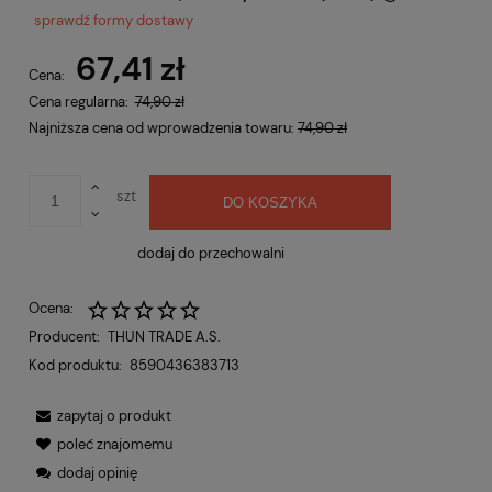
Cena nie zawiera ewentualnych kosztów płatności
sprawdź formy dostawy
67,41 zł
Cena:
Cena regularna:
74,90 zł
Najniższa cena od wprowadzenia towaru:
74,90 zł
szt
DO KOSZYKA
dodaj do przechowalni
Ocena:
Producent:
THUN TRADE A.S.
Kod produktu:
8590436383713
zapytaj o produkt
poleć znajomemu
dodaj opinię