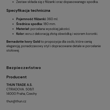
Zestaw składa się z filiżanki oraz dopasowanego spodka.
Specyfikacja techniczna
Pojemność filiżanki:
360 ml.
Średnica spodka:
180 mm.
Materiał:
porcelana wysokiej jakości.
Kolor:
ecru z dekoracją złotą obwódką i wzorem koronki.
Bernadotte Ivory Gold
to propozycja dla osób, które cenią
elegancję, ponadczasowy styl i dopracowane detale w porcelanie
stołowej.
Bezpieczeństwo
Producent
THUN TRADE A.S.
CTIRADOVA. 508/1
14000 Praha, Czechy
thun@thun.cz