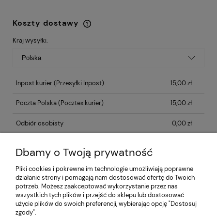
Koszty dostawy
Cena nie zawiera ewentualnych kosztów
płatności
Kraj wysyłki:
Inpost kurier
(Przesyłki Inpost)
15,00 zł
Poczta Polska
(Pocztex kurier)
15,00 zł
Odbiór osobisty
0,00 zł
Dbamy o Twoją prywatność
Opinie o produkcie (0)
Pliki cookies i pokrewne im technologie umożliwiają poprawne
działanie strony i pomagają nam dostosować ofertę do Twoich
potrzeb. Możesz zaakceptować wykorzystanie przez nas
Informacje
wszystkich tych plików i przejść do sklepu lub dostosować
użycie plików do swoich preferencji, wybierając opcję "Dostosuj
zgody".
Płatności i dostawa