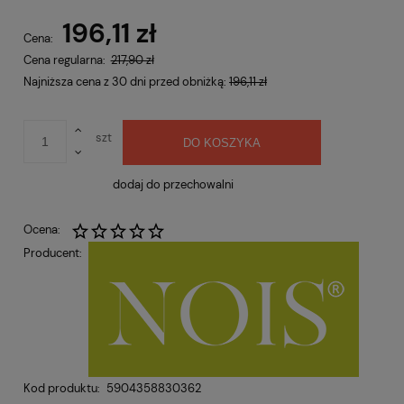
Cena nie zawiera ewentualnych kosztów płatności
196,11 zł
Cena:
Cena regularna:
217,90 zł
Najniższa cena z 30 dni przed obniżką:
196,11 zł
szt
DO KOSZYKA
dodaj do przechowalni
Ocena:
Producent:
Kod produktu:
5904358830362