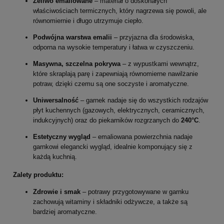
Żeliwo emaliowane
– materiał o doskonałych
właściwościach termicznych, który nagrzewa się powoli, ale
równomiernie i długo utrzymuje ciepło.
Podwójna warstwa emalii
– przyjazna dla środowiska,
odporna na wysokie temperatury i łatwa w czyszczeniu.
Masywna, szczelna pokrywa
– z wypustkami wewnątrz,
które skraplają parę i zapewniają równomierne nawilżanie
potraw, dzięki czemu są one soczyste i aromatyczne.
Uniwersalność
– garnek nadaje się do wszystkich rodzajów
płyt kuchennych (gazowych, elektrycznych, ceramicznych,
indukcyjnych) oraz do piekarników rozgrzanych do
240°C
.
Estetyczny wygląd
– emaliowana powierzchnia nadaje
garnkowi elegancki wygląd, idealnie komponujący się z
każdą kuchnią.
Zalety produktu:
Zdrowie i smak
– potrawy przygotowywane w garnku
zachowują witaminy i składniki odżywcze, a także są
bardziej aromatyczne.