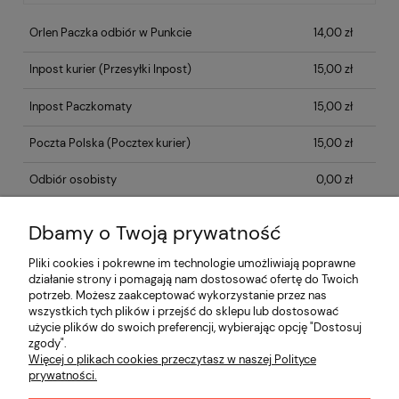
Orlen Paczka odbiór w Punkcie
14,00 zł
Inpost kurier
(Przesyłki Inpost)
15,00 zł
Inpost Paczkomaty
15,00 zł
Poczta Polska
(Pocztex kurier)
15,00 zł
Odbiór osobisty
0,00 zł
Dbamy o Twoją prywatność
Opinie o produkcie (0)
Pliki cookies i pokrewne im technologie umożliwiają poprawne
działanie strony i pomagają nam dostosować ofertę do Twoich
potrzeb. Możesz zaakceptować wykorzystanie przez nas
Informacje
wszystkich tych plików i przejść do sklepu lub dostosować
użycie plików do swoich preferencji, wybierając opcję "Dostosuj
zgody".
Płatności i dostawa
Więcej o plikach cookies przeczytasz w naszej Polityce
prywatności.
Moje konto