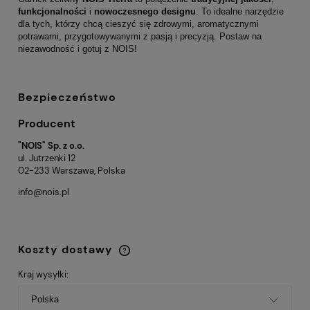
funkcjonalności
i
nowoczesnego designu
. To idealne narzędzie
dla tych, którzy chcą cieszyć się zdrowymi, aromatycznymi
potrawami, przygotowywanymi z pasją i precyzją. Postaw na
niezawodność i gotuj z NOIS!
Bezpieczeństwo
Producent
"NOIS" Sp. z o.o.
ul. Jutrzenki 12
02-233 Warszawa, Polska
info@nois.pl
Koszty dostawy
Cena nie zawiera ewentualnych kosztów
płatności
Kraj wysyłki: