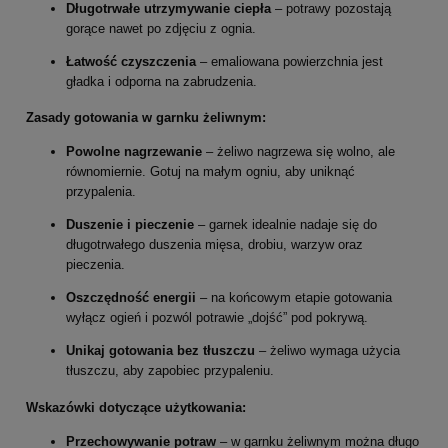
Długotrwałe utrzymywanie ciepła
– potrawy pozostają
gorące nawet po zdjęciu z ognia.
Łatwość czyszczenia
– emaliowana powierzchnia jest
gładka i odporna na zabrudzenia.
Zasady gotowania w garnku żeliwnym:
Powolne nagrzewanie
– żeliwo nagrzewa się wolno, ale
równomiernie. Gotuj na małym ogniu, aby uniknąć
przypalenia.
Duszenie i pieczenie
– garnek idealnie nadaje się do
długotrwałego duszenia mięsa, drobiu, warzyw oraz
pieczenia.
Oszczędność energii
– na końcowym etapie gotowania
wyłącz ogień i pozwól potrawie „dojść” pod pokrywą.
Unikaj gotowania bez tłuszczu
– żeliwo wymaga użycia
tłuszczu, aby zapobiec przypaleniu.
Wskazówki dotyczące użytkowania:
Przechowywanie potraw
– w garnku żeliwnym można długo