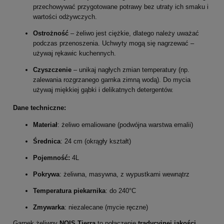
przechowywać przygotowane potrawy bez utraty ich smaku i
wartości odżywczych.
Ostrożność
– żeliwo jest ciężkie, dlatego należy uważać
podczas przenoszenia. Uchwyty mogą się nagrzewać –
używaj rękawic kuchennych.
Czyszczenie
– unikaj nagłych zmian temperatury (np.
zalewania rozgrzanego garnka zimną wodą). Do mycia
używaj miękkiej gąbki i delikatnych detergentów.
Dane techniczne:
Materiał
: żeliwo emaliowane (podwójna warstwa emalii)
Średnica
: 24 cm (okrągły kształt)
Pojemność:
4L
Pokrywa
: żeliwna, masywna, z wypustkami wewnątrz
Temperatura piekarnika
: do 240°C
Zmywarka
: niezalecane (mycie ręczne)
Garnek żeliwny
NOIS Tierra
to połączenie
tradycyjnej jakości
,