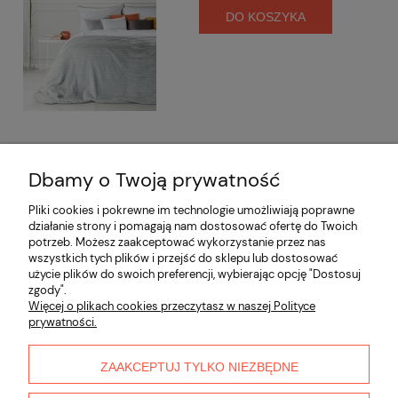
DO KOSZYKA
Dbamy o Twoją prywatność
Opinie o produkcie (0)
Pliki cookies i pokrewne im technologie umożliwiają poprawne
działanie strony i pomagają nam dostosować ofertę do Twoich
potrzeb. Możesz zaakceptować wykorzystanie przez nas
Informacje
wszystkich tych plików i przejść do sklepu lub dostosować
użycie plików do swoich preferencji, wybierając opcję "Dostosuj
zgody".
Płatności i dostawa
Więcej o plikach cookies przeczytasz w naszej Polityce
prywatności.
Moje konto
ZAAKCEPTUJ TYLKO NIEZBĘDNE
O nas