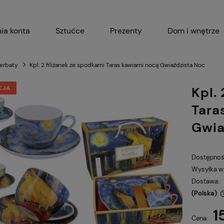
ia konta
Sztućce
Prezenty
Dom i wnętrze
Akcesoria kuchenne
Garnki i 
herbaty
Kpl. 2 filiżanek ze spodkami Taras kawiarni nocą Gwiaździsta Noc
CJA
Kpl.
Tara
Gwia
Dostępnoś
Wysyłka w
Dostawa:
(Polska)
1
Cena nie zawiera ewentualnych kosztów
Cena: