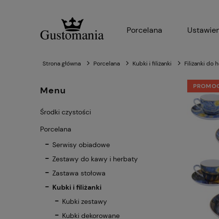
Porcelana
Ustawien
Strona główna
Porcelana
Kubki i filiżanki
Filiżanki do 
PROMO
Menu
Środki czystości
Porcelana
Serwisy obiadowe
Zestawy do kawy i herbaty
Zastawa stołowa
Kubki i filiżanki
Kubki zestawy
Kubki dekorowane