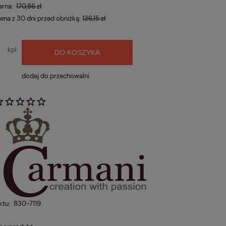
arna:
170,86 zł
cena z 30 dni przed obniżką:
136,15 zł
kpl
DO KOSZYKA
dodaj do przechowalni
:
ktu:
830-7119