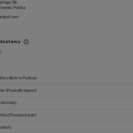
kiego 9b
nowiec, Polska
anipol.com
 dostawy
68,07 zł
i:
Cena regularna:
Cena
Cena nie zawiera ewentualnych
75,63 zł
Kubek Camio-
Kubek - Wassily Kandinsky
kosztów płatności
Najniższa cena:
Naj
imt The Kiss
57,65 zł
zka odbiór w Punkcie
ier
(Przesyłki Inpost)
aczkomaty
lska
(Pocztex kurier)
obisty