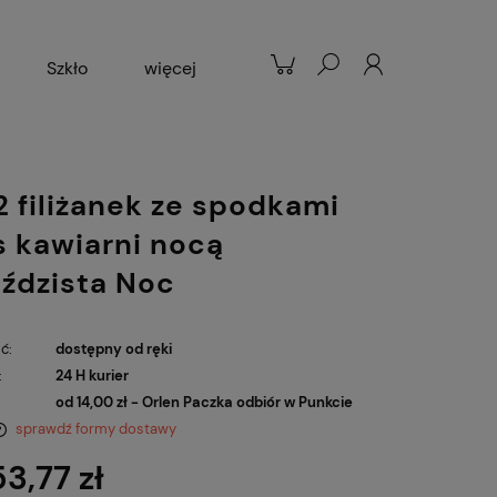
Szkło
więcej
Patelnie
Popularne
 2 filiżanek ze spodkami
s kawiarni nocą
ździsta Noc
ć:
dostępny od ręki
:
24 H kurier
od 14,00 zł
- Orlen Paczka odbiór w Punkcie
sprawdź formy dostawy
53,77 zł