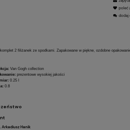
zapyta
poleć
dodaj 
 komplet 2 filiżanek ze spodkami. Zapakowane w piękne, ozdobne opakowanie 
:
kcja:
Van Gogh collection
kowanie:
prezentowe wysokiej jakości
miar:
0.25 l
a:
0.8
czeństwo
nt
h. Arkadiusz Hanik