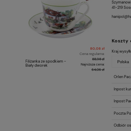
Szymanows
41-219 Sos
hanipol@h
Koszty
80,08 zł
Kraj wysyłk
Cena regularna:
88,98 zł
Filiżanka ze spodkiem -
Carmani 
Najniższa cena:
Biały dworek
Gustav Kl
64,06 zł
Orlen Pac
Inpost kur
Inpost P
Poczta Po
Odbiór os