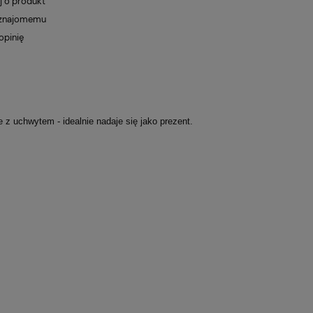
j o produkt
 znajomemu
opinię
z uchwytem - idealnie nadaje się jako prezent.