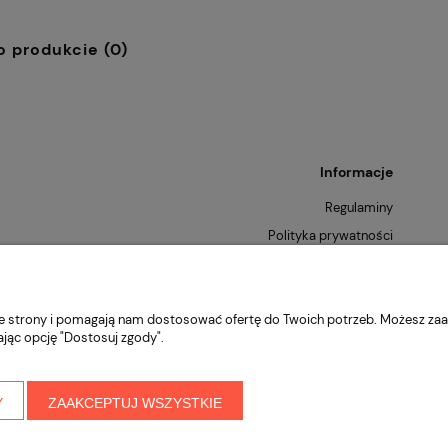
o produkcie (0)
Informacje
Regulaminy
Polityka prywatności
Zwroty i reklamacje
nie strony i pomagają nam dostosować ofertę do Twoich potrzeb. Możesz zaa
ając opcję "Dostosuj zgody".
Y
ZAAKCEPTUJ WSZYSTKIE