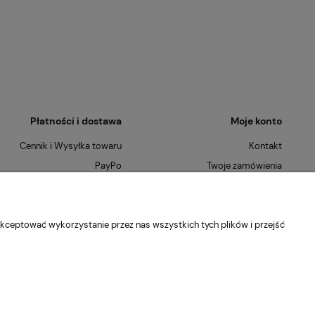
Płatności i dostawa
Moje konto
Cennik i Wysyłka towaru
Kontakt
PayPo
Twoje zamówienia
Płatności Ratalne
Ustawienia konta
Szybkie Zwroty
O nas
kceptować wykorzystanie przez nas wszystkich tych plików i przejść
Kontakt
Blog