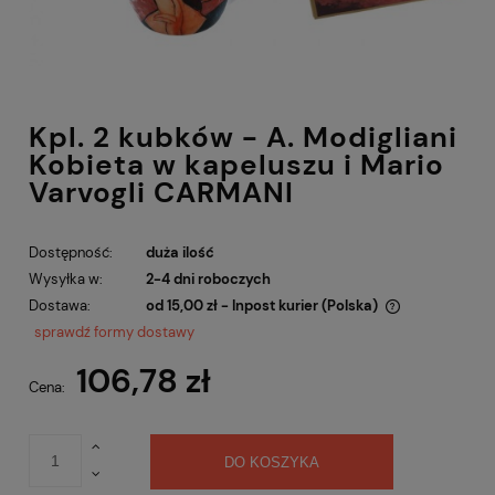
Kpl. 2 kubków - A. Modigliani
Kobieta w kapeluszu i Mario
Varvogli CARMANI
Dostępność:
duża ilość
Wysyłka w:
2-4 dni roboczych
Dostawa:
od 15,00 zł
- Inpost kurier
(Polska)
Cena nie zawiera ewentualnych kosztów płatności
sprawdź formy dostawy
106,78 zł
Cena:
DO KOSZYKA