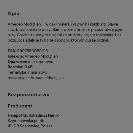
Opis
Amedeo Modigliani - włoski malarz. rysownik i rzeźbiarz. Sławę
zawdzięcza przede wszystkim swoim obrazom przedstawiającym
akty. Charatkterystyczne są także portrety często malowane bez
oczu. posiadały je tylko te osobom. których duszę poznał.
EAN:
5907580059105
Kolekcja:
Amedeo Modigliani
Opakowanie:
prezentowe
Rozmiar:
0.45l
Tematyka:
malarstwo
malarstwo - Amedeo Modigliani
Bezpieczeństwo
Producent
Hanipol f.h. Arkadiusz Hanik
Szymanowskiego 9b
41-219 Sosnowiec, Polska