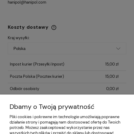
hanipol@hanipol.com
Koszty dostawy
Cena nie zawiera ewentualnych kosztów
płatności
Kraj wysyłki:
Inpost kurier
(Przesyłki Inpost)
15,00 zł
Poczta Polska
(Pocztex kurier)
15,00 zł
Odbiór osobisty
0,00 zł
Dbamy o Twoją prywatność
Opinie o produkcie (0)
Pliki cookies i pokrewne im technologie umożliwiają poprawne
działanie strony i pomagają nam dostosować ofertę do Twoich
potrzeb. Możesz zaakceptować wykorzystanie przez nas
Informacje
wszystkich tych plików i przejść do sklepu lub dostosować