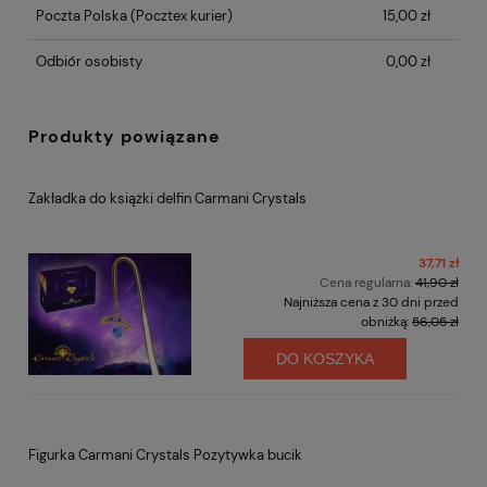
Poczta Polska
(Pocztex kurier)
15,00 zł
Odbiór osobisty
0,00 zł
Produkty powiązane
Zakładka do książki delfin Carmani Crystals
37,71 zł
Cena regularna:
41,90 zł
Najniższa cena z 30 dni przed
obniżką:
56,05 zł
DO KOSZYKA
Figurka Carmani Crystals Pozytywka bucik