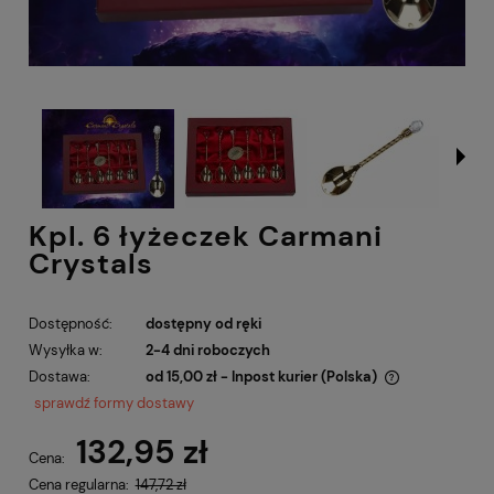
Kpl. 6 łyżeczek Carmani
Crystals
Dostępność:
dostępny od ręki
Wysyłka w:
2-4 dni roboczych
Dostawa:
od 15,00 zł
- Inpost kurier
(Polska)
Cena nie zawiera ewentualnych kosztów płatności
sprawdź formy dostawy
132,95 zł
Cena:
Cena regularna:
147,72 zł