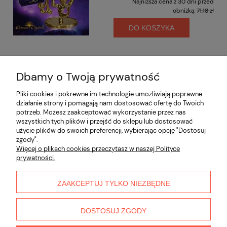
Najniższa cena z 30 dni przed
obniżką:
71,18 zł
DO KOSZYKA
Dbamy o Twoją prywatność
Opinie o produkcie (0)
Pliki cookies i pokrewne im technologie umożliwiają poprawne
działanie strony i pomagają nam dostosować ofertę do Twoich
potrzeb. Możesz zaakceptować wykorzystanie przez nas
Informacje
wszystkich tych plików i przejść do sklepu lub dostosować
użycie plików do swoich preferencji, wybierając opcję "Dostosuj
zgody".
Płatności i dostawa
Więcej o plikach cookies przeczytasz w naszej Polityce
prywatności.
Moje konto
ZAAKCEPTUJ TYLKO NIEZBĘDNE
O nas
DOSTOSUJ ZGODY