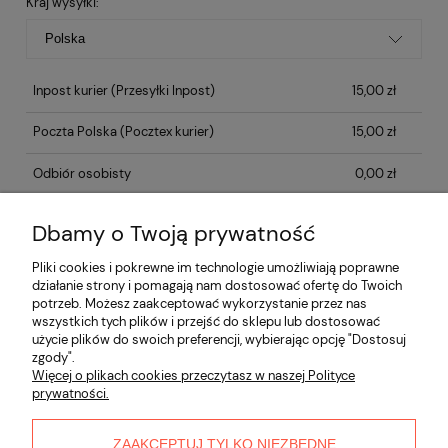
Kraj wysyłki:
Inpost kurier
(Przesyłki Inpost)
15,00 zł
Poczta Polska
(Pocztex kurier)
15,00 zł
Odbiór osobisty
0,00 zł
Dbamy o Twoją prywatność
Opinie o produkcie (0)
Pliki cookies i pokrewne im technologie umożliwiają poprawne
działanie strony i pomagają nam dostosować ofertę do Twoich
potrzeb. Możesz zaakceptować wykorzystanie przez nas
Informacje
wszystkich tych plików i przejść do sklepu lub dostosować
użycie plików do swoich preferencji, wybierając opcję "Dostosuj
zgody".
Płatności i dostawa
Więcej o plikach cookies przeczytasz w naszej Polityce
prywatności.
Moje konto
ZAAKCEPTUJ TYLKO NIEZBĘDNE