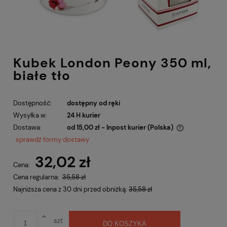
Kubek London Peony 350 ml,
białe tło
Dostępność:
dostępny od ręki
Wysyłka w:
24 H kurier
Dostawa:
od 15,00 zł
- Inpost kurier
(Polska)
Cena nie zawiera ewentualnych kosztów płatności
sprawdź formy dostawy
32,02 zł
Cena:
Cena regularna:
35,58 zł
Najniższa cena z 30 dni przed obniżką:
35,58 zł
szt
DO KOSZYKA