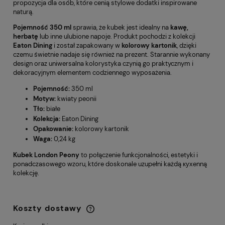
propozycja dla osób, które cenią stylowe dodatki inspirowane
naturą.
Pojemność 350 ml
sprawia, że kubek jest idealny na
kawę,
herbatę
lub inne ulubione napoje. Produkt pochodzi z kolekcji
Eaton Dining
i został zapakowany w
kolorowy kartonik
, dzięki
czemu świetnie nadaje się również na prezent. Starannie wykonany
design oraz uniwersalna kolorystyka czynią go praktycznym i
dekoracyjnym elementem codziennego wyposażenia.
Pojemność:
350 ml
Motyw:
kwiaty peonii
Tło:
białe
Kolekcja:
Eaton Dining
Opakowanie:
kolorowy kartonik
Waga:
0,24 kg
Kubek London Peony
to połączenie funkcjonalności, estetyki i
ponadczasowego wzoru, które doskonale uzupełni każdą кухenną
kolekcję.
Koszty dostawy
Cena nie zawiera ewentualnych kosztów
płatności