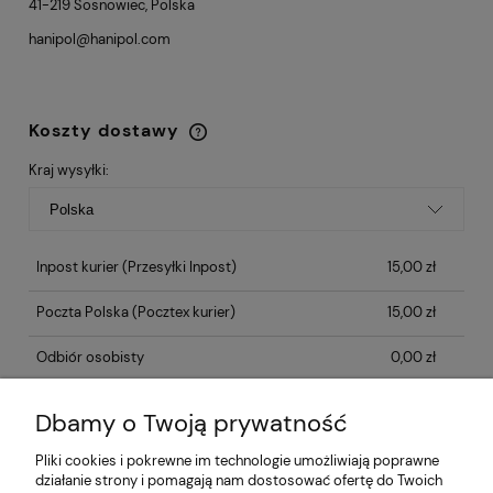
41-219 Sosnowiec, Polska
hanipol@hanipol.com
Koszty dostawy
Cena nie zawiera ewentualnych kosztów
płatności
Kraj wysyłki:
Inpost kurier
(Przesyłki Inpost)
15,00 zł
Poczta Polska
(Pocztex kurier)
15,00 zł
Odbiór osobisty
0,00 zł
Dbamy o Twoją prywatność
Opinie o produkcie (0)
Pliki cookies i pokrewne im technologie umożliwiają poprawne
działanie strony i pomagają nam dostosować ofertę do Twoich