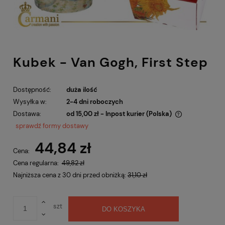
Kubek - Van Gogh, First Step
Dostępność:
duża ilość
Wysyłka w:
2-4 dni roboczych
Dostawa:
od 15,00 zł
- Inpost kurier
(Polska)
Cena nie zawiera ewentualnych kosztów płatności
sprawdź formy dostawy
44,84 zł
Cena:
Cena regularna:
49,82 zł
Najniższa cena z 30 dni przed obniżką:
31,10 zł
szt
DO KOSZYKA