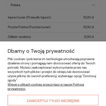
Inpost kurier
(Przesyłki Inpost)
15,00 zł
Poczta Polska
(Pocztex kurier)
15,00 zł
Odbiór osobisty
0,00 zł
Dbamy o Twoją prywatność
Opinie o produkcie (0)
Pliki cookies i pokrewne im technologie umożliwiają poprawne
działanie strony i pomagają nam dostosować ofertę do Twoich
potrzeb. Możesz zaakceptować wykorzystanie przez nas
Informacje
wszystkich tych plików i przejść do sklepu lub dostosować
użycie plików do swoich preferencji, wybierając opcję "Dostosuj
zgody".
Płatności i dostawa
Więcej o plikach cookies przeczytasz w naszej Polityce
prywatności.
Moje konto
ZAAKCEPTUJ TYLKO NIEZBĘDNE
O nas