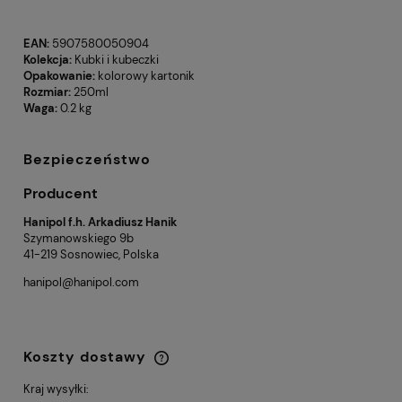
EAN:
5907580050904
Kolekcja:
Kubki i kubeczki
Opakowanie:
kolorowy kartonik
Rozmiar:
250ml
Waga:
0.2 kg
Bezpieczeństwo
Producent
Hanipol f.h. Arkadiusz Hanik
Szymanowskiego 9b
41-219 Sosnowiec, Polska
hanipol@hanipol.com
Koszty dostawy
Cena nie zawiera ewentualnych kosztów
płatności
Kraj wysyłki: