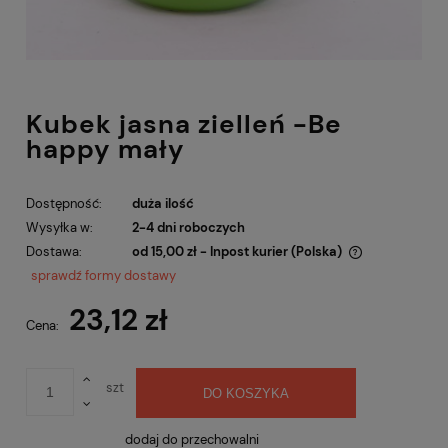
Kubek jasna zielleń -Be
happy mały
Dostępność:
duża ilość
Wysyłka w:
2-4 dni roboczych
Dostawa:
od 15,00 zł
- Inpost kurier
(Polska)
Cena nie zawiera ewentualnych kosztów płatności
sprawdź formy dostawy
23,12 zł
Cena:
szt
DO KOSZYKA
dodaj do przechowalni