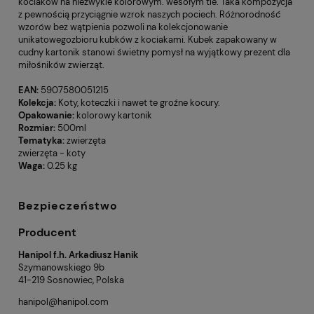
kociaków na niezwykle kolorowym. wesołym tle. Taka kompozycja
z pewnością przyciągnie wzrok naszych pociech. Różnorodność
wzorów bez wątpienia pozwoli na kolekcjonowanie
unikatowegozbioru kubków z kociakami. Kubek zapakowany w
cudny kartonik stanowi świetny pomysł na wyjątkowy prezent dla
miłośników zwierząt.
EAN:
5907580051215
Kolekcja:
Koty, koteczki i nawet te groźne kocury.
Opakowanie:
kolorowy kartonik
Rozmiar:
500ml
Tematyka:
zwierzęta
zwierzęta - koty
Waga:
0.25 kg
Bezpieczeństwo
Producent
Hanipol f.h. Arkadiusz Hanik
Szymanowskiego 9b
41-219 Sosnowiec, Polska
hanipol@hanipol.com