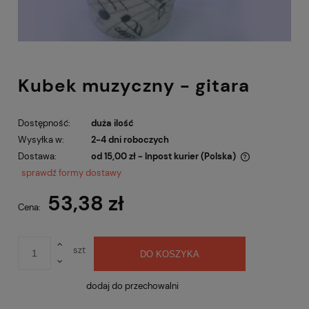
Kubek muzyczny - gitara
Dostępność:
duża ilość
Wysyłka w:
2-4 dni roboczych
Dostawa:
od 15,00 zł
- Inpost kurier
(Polska)
Cena nie zawiera ewentualnych kosztów płatności
sprawdź formy dostawy
53,38 zł
Cena:
szt
DO KOSZYKA
dodaj do przechowalni