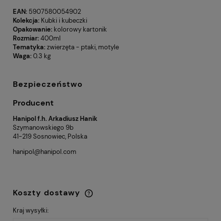
EAN:
5907580054902
Kolekcja:
Kubki i kubeczki
Opakowanie:
kolorowy kartonik
Rozmiar:
400ml
Tematyka:
zwierzęta - ptaki, motyle
Waga:
0.3 kg
Bezpieczeństwo
Producent
Hanipol f.h. Arkadiusz Hanik
Szymanowskiego 9b
41-219 Sosnowiec, Polska
hanipol@hanipol.com
Koszty dostawy
Cena nie zawiera ewentualnych kosztów
płatności
Kraj wysyłki: