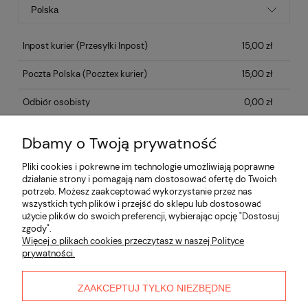
Inpost kurier
(Przesyłki Inpost)
15,00 zł
Poczta Polska
(Pocztex kurier)
15,00 zł
Odbiór osobisty
0,00 zł
Dbamy o Twoją prywatność
Opinie o produkcie (0)
Pliki cookies i pokrewne im technologie umożliwiają poprawne
działanie strony i pomagają nam dostosować ofertę do Twoich
potrzeb. Możesz zaakceptować wykorzystanie przez nas
Informacje
wszystkich tych plików i przejść do sklepu lub dostosować
użycie plików do swoich preferencji, wybierając opcję "Dostosuj
zgody".
Płatności i dostawa
Więcej o plikach cookies przeczytasz w naszej Polityce
prywatności.
Moje konto
ZAAKCEPTUJ TYLKO NIEZBĘDNE
O nas