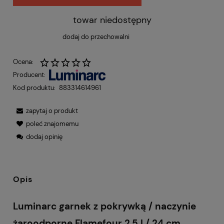
towar niedostępny
dodaj do przechowalni
Ocena:
Producent:
Kod produktu:
883314614961
zapytaj o produkt
poleć znajomemu
dodaj opinię
Opis
Luminarc garnek z pokrywką / naczynie
żaroodporne Flamefour 2,5 l / 24 cm