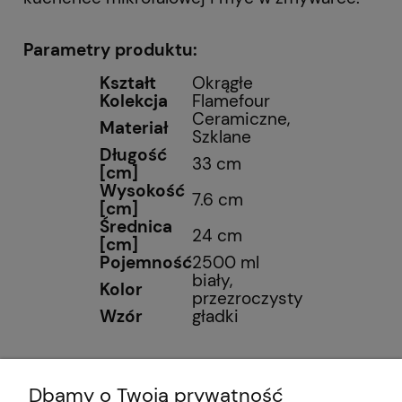
Parametry produktu:
Kształt
Okrągłe
Kolekcja
Flamefour
Ceramiczne,
Materiał
Szklane
Długość
33 cm
[cm]
Wysokość
7.6 cm
[cm]
Średnica
24 cm
[cm]
Pojemność
2500 ml
biały,
Kolor
przezroczysty
Wzór
gładki
Dbamy o Twoją prywatność