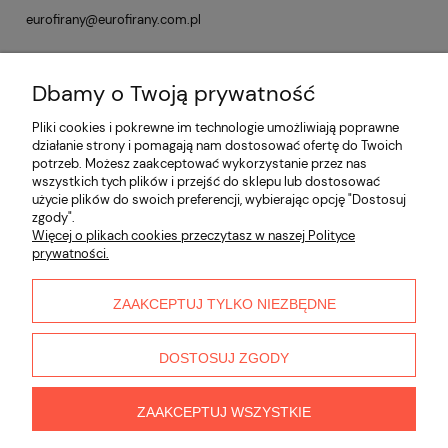
eurofirany@eurofirany.com.pl
Dbamy o Twoją prywatność
Opinie o produkcie (0)
Pliki cookies i pokrewne im technologie umożliwiają poprawne
działanie strony i pomagają nam dostosować ofertę do Twoich
potrzeb. Możesz zaakceptować wykorzystanie przez nas
Informacje
wszystkich tych plików i przejść do sklepu lub dostosować
użycie plików do swoich preferencji, wybierając opcję "Dostosuj
zgody".
Płatności i dostawa
Więcej o plikach cookies przeczytasz w naszej Polityce
prywatności.
Moje konto
ZAAKCEPTUJ TYLKO NIEZBĘDNE
O nas
DOSTOSUJ ZGODY
ZAAKCEPTUJ WSZYSTKIE