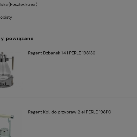
lska
(Pocztex kurier)
obisty
ty powiązane
Regent Dzbanek 1,4 l PERLE 198136
Regent Kpl. do przypraw 2 el PERLE 198110