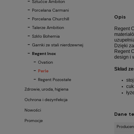
Sztućce Ambiton
Porcelana Carmani
Opis
Porcelana Churchill
Talerze Ambition
Regent C
materiałó
Szkło Bohemia
uzupełni
Garnki ze stali nierdzewnej
Dzięki z
Regent Cu
Regent Inox
design i 
Ovation
Skład ze
Perle
Regent Pozostałe
sto
cuk
Zdrowie, uroda, higiena
łyż
Ochrona i dezynfekcja
Nowości
Dane t
Promocje
Producen