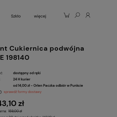
Szkło
więcej
Patelnie
Popularne
nt Cukiernica podwójna
E 198140
ć:
dostępny od ręki
:
24 H kurier
od 14,00 zł
- Orlen Paczka odbiór w Punkcie
sprawdź formy dostawy
43,10 zł
arna:
159,00 zł