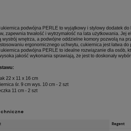
ukiernica podwójna PERLE to wyjątkowy i stylowy dodatek do 
w, zapewnia trwałość i wytrzymałość na lata użytkowania. Jej e
ą wystrój wnętrza, a podwójne oddzielne komory pozwolą na p
astosowaniu ergonomicznego uchwytu, cukiernica jest łatwa do
kiernica podwójna PERLE to idealne rozwiązanie dla osób, któr
wysoka jakość wykonania sprawiają, że jest to doskonały wybór
stawu:
jak 22 x 11 x 16 cm
iernica śr. 9 cm wys. 10 cm - 2 szt
eczka 11 cm - 2 szt
echniczne
t
Regent