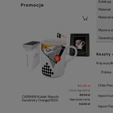
Kolekcja
Promocje
Materiał
Materiał
Mycie w 
Gwarancj
Koszty
Kraj wysyłk
Orlen Pac
80,08 zł
Cena regularna:
88,98 zł
Inpost kur
CARMANI Kubek Wassily
Figurka s
Najniższa cena:
Kandinsky Orange/1923r.
symbol At
alabaster
64,06 zł
Inpost P