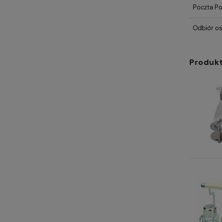
Poczta Po
Odbiór os
Produk