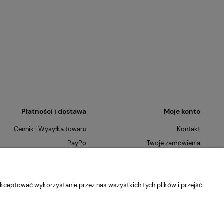
Płatności i dostawa
Moje konto
Cennik i Wysyłka towaru
Kontakt
PayPo
Twoje zamówienia
Płatności Ratalne
Ustawienia konta
Szybkie Zwroty
O nas
kceptować wykorzystanie przez nas wszystkich tych plików i przejść
Kontakt
Blog