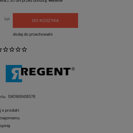
cena z 30 dni przed obniżką:
143,10 zł
kpl
DO KOSZYKA
dodaj do przechowalni
:
ktu:
5901691418578
j o produkt
 znajomemu
opinię