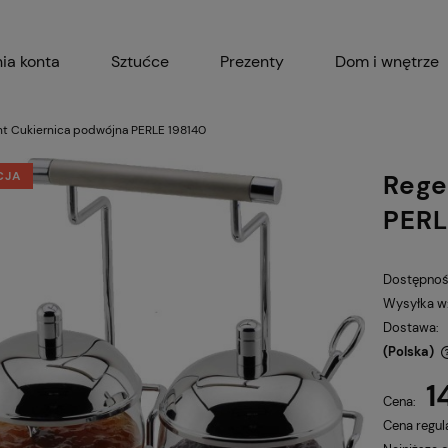
ia konta
Sztućce
Prezenty
Dom i wnętrze
Akcesoria kuchenne
Garnki i 
t Cukiernica podwójna PERLE 198140
CJA
Rege
PERL
Dostępnoś
Wysyłka w
Dostawa:
(Polska)
1
Cena nie zawiera ewentualnych kosztów
Cena:
płatności
Cena regul