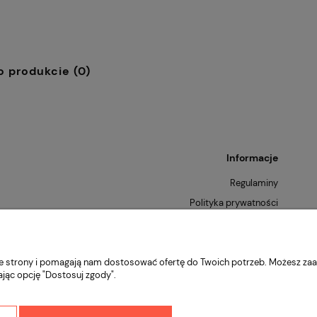
o produkcie (0)
Informacje
Regulaminy
Polityka prywatności
Zwroty i reklamacje
nie strony i pomagają nam dostosować ofertę do Twoich potrzeb. Możesz zaa
ając opcję "Dostosuj zgody".