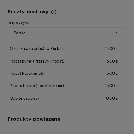
Koszty dostawy
Cena nie zawiera ewentualnych kosztów
płatności
Kraj wysyłki:
Orlen Paczka odbiór w Punkcie
14,00 zł
Inpost kurier
(Przesyłki Inpost)
15,00 zł
Inpost Paczkomaty
15,00 zł
Poczta Polska
(Pocztex kurier)
15,00 zł
Odbiór osobisty
0,00 zł
Produkty powiązane