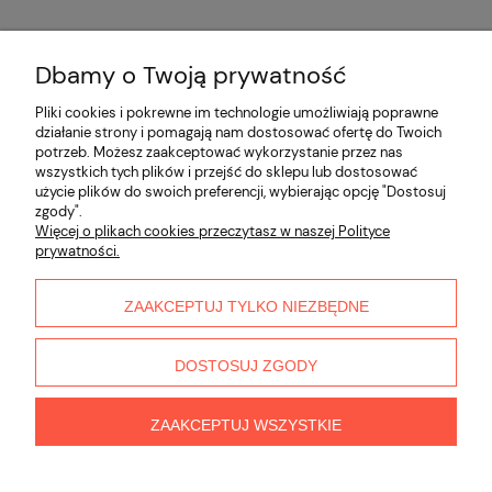
Dbamy o Twoją prywatność
Opinie o produkcie (0)
Pliki cookies i pokrewne im technologie umożliwiają poprawne
działanie strony i pomagają nam dostosować ofertę do Twoich
potrzeb. Możesz zaakceptować wykorzystanie przez nas
Informacje
wszystkich tych plików i przejść do sklepu lub dostosować
użycie plików do swoich preferencji, wybierając opcję "Dostosuj
zgody".
Płatności i dostawa
Więcej o plikach cookies przeczytasz w naszej Polityce
prywatności.
Moje konto
ZAAKCEPTUJ TYLKO NIEZBĘDNE
O nas
DOSTOSUJ ZGODY
ZAAKCEPTUJ WSZYSTKIE
pokaż pełną wersję strony