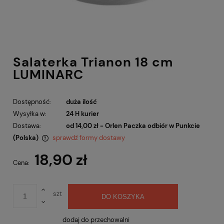
Salaterka Trianon 18 cm
LUMINARC
Dostępność:
duża ilość
Wysyłka w:
24 H kurier
Dostawa:
od 14,00 zł
- Orlen Paczka odbiór w Punkcie
(Polska)
sprawdź formy dostawy
Cena nie zawiera ewentualnych kosztów płatności
18,90 zł
Cena:
szt
DO KOSZYKA
dodaj do przechowalni