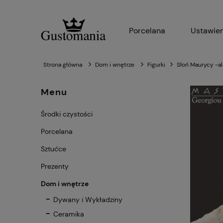
Porcelana
Ustawien
Strona główna
Dom i wnętrze
Figurki
Słoń Maurycy -al
Menu
Środki czystości
Porcelana
Sztućce
Prezenty
Dom i wnętrze
Dywany i Wykładziny
Ceramika