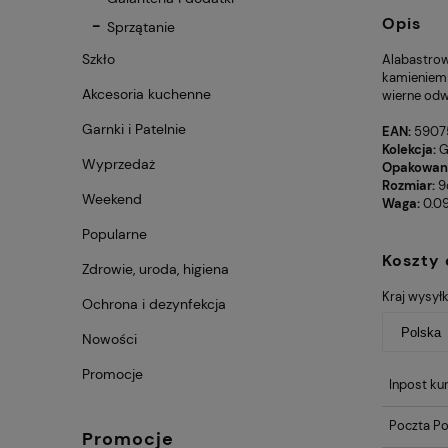
Opis
Sprzątanie
Szkło
Alabastrow
kamieniem 
Akcesoria kuchenne
wierne odw
Garnki i Patelnie
EAN:
5907
Kolekcja:
G
Wyprzedaż
Opakowan
Rozmiar:
9
Weekend
Waga:
0.0
Popularne
Koszty
Zdrowie, uroda, higiena
Kraj wysyłk
Ochrona i dezynfekcja
Nowości
Promocje
Inpost kur
Poczta Po
Promocje