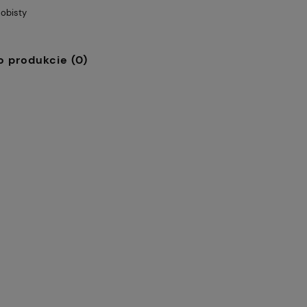
obisty
o produkcie (0)
51,60 zł
Cena regularna:
Cena
57,33 zł
ssic New - V. Van
Talerz deserowy z łopatką
Najniższa cena:
Naj
eczniki CARMANI
dec:G.Klimt - Adele Bloch -
Bauer śr.30cm /box
38,27 zł