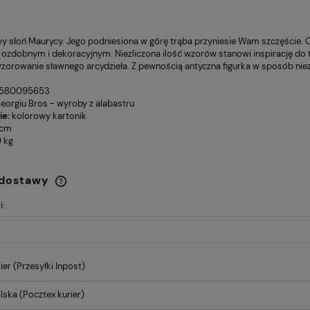
y słoń Maurycy. Jego podniesiona w górę trąba przyniesie Wam szczęście.
ozdobnym i dekoracyjnym. Niezliczona ilość wzorów stanowi inspirację do 
zorowanie sławnego arcydzieła. Z pewnością antyczna figurka w sposób nie
580095653
eorgiu Bros - wyroby z alabastru
ie:
kolorowy kartonik
cm
9 kg
 dostawy
i:
Cena nie zawiera ewentualnych
kosztów płatności
ier
(Przesyłki Inpost)
lska
(Pocztex kurier)