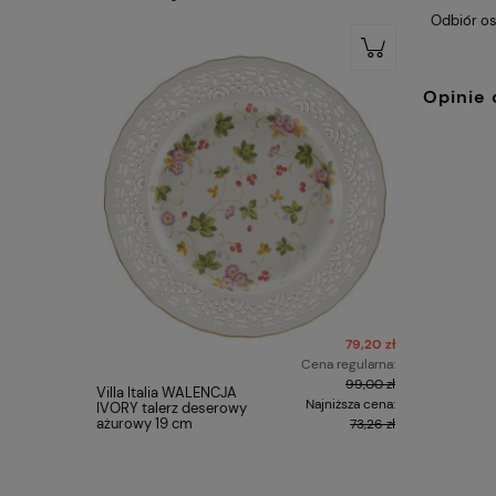
Odbiór os
Opinie 
79,20 zł
Cena regularna:
99,00 zł
Villa Italia WALENCJA
Kubek Cla
Najniższa cena:
IVORY talerz deserowy
Gogh Słon
ażurowy 19 cm
73,26 zł