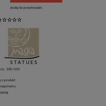
dodaj do przechowalni
:
ktu:
395-0311
j o produkt
 znajomemu
opinię