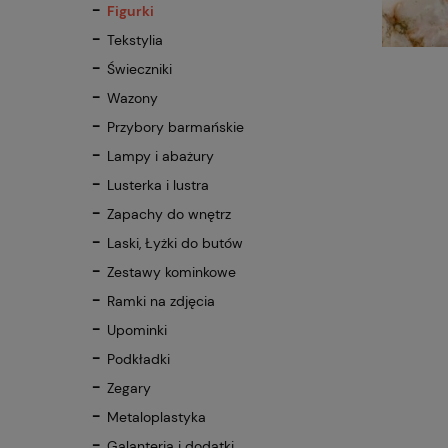
Figurki
Tekstylia
Świeczniki
Wazony
Przybory barmańskie
Lampy i abażury
Lusterka i lustra
Zapachy do wnętrz
Laski, Łyżki do butów
Zestawy kominkowe
Ramki na zdjęcia
Upominki
Podkładki
Zegary
Metaloplastyka
Galanteria i dodatki