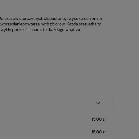
 Od czasów starożytnych alabaster był wysoko cenionym
tworzenianiepowtarzalnych zbiorów. Każda statuetka to
zwykły podkreśli charakter każdego wnętrza.
15,00 zł
15,00 zł