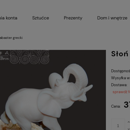
ia konta
Sztućce
Prezenty
Dom i wnętrze
Akcesoria kuchenne
Garnki i 
abaster grecki
Słoń
Dostępnoś
Wysyłka w
Dostawa:
sprawdź 
3
Cena: