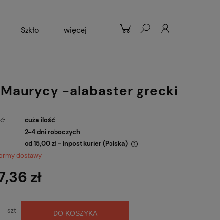
Szkło
więcej
Patelnie
Popularne
 Maurycy -alabaster grecki
ć:
duża ilość
:
2-4 dni roboczych
od 15,00 zł
- Inpost kurier
(Polska)
formy dostawy
Cena nie zawiera ewentualnych kosztów
7,36 zł
płatności
szt
DO KOSZYKA