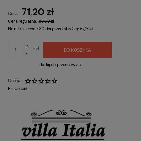
Cena nie zawiera ewentualnych kosztów płatności
71,20 zł
Cena:
Cena regularna:
89,00 zł
Najniższa cena z 30 dni przed obniżką:
67,16 zł
kpl
DO KOSZYKA
dodaj do przechowalni
Ocena:
Producent: