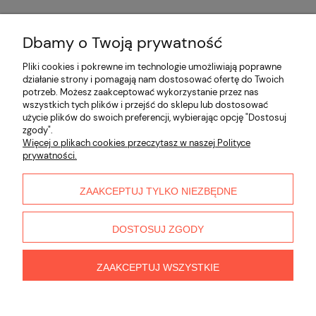
Dbamy o Twoją prywatność
Opinie o produkcie (0)
Pliki cookies i pokrewne im technologie umożliwiają poprawne
działanie strony i pomagają nam dostosować ofertę do Twoich
potrzeb. Możesz zaakceptować wykorzystanie przez nas
Informacje
wszystkich tych plików i przejść do sklepu lub dostosować
użycie plików do swoich preferencji, wybierając opcję "Dostosuj
zgody".
Płatności i dostawa
Więcej o plikach cookies przeczytasz w naszej Polityce
prywatności.
Moje konto
ZAAKCEPTUJ TYLKO NIEZBĘDNE
O nas
DOSTOSUJ ZGODY
ZAAKCEPTUJ WSZYSTKIE
pokaż pełną wersję strony