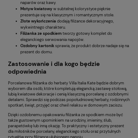
naparów oraz kawy.
Motyw kwiatowy
w subtelnej kolorystyce pięknie
prezentuje się na klasycznym i romantycznym stole.
Złote wykończenia
dodają filiżance dekoracyjnego,
wykwintnego charakteru.
Filiżanka ze spodkiem
tworzy gotowy komplet do
eleganckiego serwowania napojów.
Ozdobny kartonik
sprawia, że produkt dobrze nadaje się na
prezent do domu.
Zastosowanie i dla kogo będzie
odpowiednia
Porcelanowa filiżanka do herbaty Villa Italia Kate będzie dobrym
wyborem dla osób, które kompletują elegancką zastawę stołową,
lubią kwiatowe dekoracje i cenią klasyczną porcelanę z ozdobnymi
detalami. Sprawdzi się podczas popołudniowej herbaty, rodzinnych
spotkań, świąt, przyjęć oraz chwil relaksu w domowym zaciszu.
Dzięki ozdobnemu opakowaniu filiżanka ze spodkiem może być
także gustownym upominkiem na urodziny, imieniny, ślub,
parapetówkę lub inną okazję. To praktyczny i estetyczny prezent
dla miłośników porcelany, eleganckiego stołu oraz przytulnych
rytuałów przy filiżance ulubionego napoju.