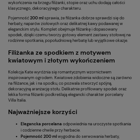
wykończenia na brzegu filiżanki, stopie oraz uchu dodają całości
klasycznego, dekoracyjnego charakteru.
Pojemność
200 ml
sprawia, że filiżanka dobrze sprawdzi się do
herbaty, naparów ziołowych oraz delikatnej kawy podawanej w
eleganckim stylu. Komplet obejmuje filiżankę i dopasowany
spodek, dzięki czemu tworzy gotowy element zastawy stołowej na
rodzinne spotkania, popołudniową herbatę lub wyjątkowe okazje.
Filiżanka ze spodkiem z motywem
kwiatowym i złotym wykończeniem
Kolekcja Kate wyróżnia się romantycznym wzornictwem
inspirowanym ogrodem. Kwiatowe zdobienia widoczne są zarówno
na filiżance, jak i na spodku, co pozwala stworzyć spójną,
dekoracyjną aranżację stołu. Delikatnie profilowany spodek oraz
lekka forma filiżanki podkreślają elegancki charakter porcelany
Villa Italia.
Najważniejsze korzyści
Elegancka porcelana
odpowiednia na uroczyste spotkania
i codzienne chwile przy herbacie.
Pojemność 200 ml
wygodna do serwowania herbaty,