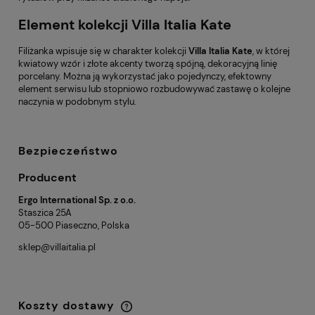
Element kolekcji Villa Italia Kate
Filiżanka wpisuje się w charakter kolekcji
Villa Italia Kate
, w której
kwiatowy wzór i złote akcenty tworzą spójną, dekoracyjną linię
porcelany. Można ją wykorzystać jako pojedynczy, efektowny
element serwisu lub stopniowo rozbudowywać zastawę o kolejne
naczynia w podobnym stylu.
Bezpieczeństwo
Producent
Ergo International Sp. z o.o.
Staszica 25A
05-500 Piaseczno, Polska
sklep@villaitalia.pl
Koszty dostawy
Cena nie zawiera ewentualnych kosztów