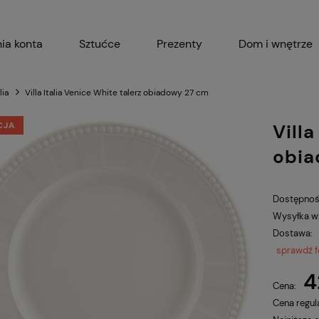
ia konta
Sztućce
Prezenty
Dom i wnętrze
Akcesoria kuchenne
Garnki i 
lia
Villa Italia Venice White talerz obiadowy 27 cm
CJA
Villa
obia
Dostępnoś
Wysyłka w
Dostawa:
sprawdź 
4
Cena:
Cena regul