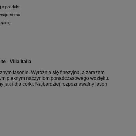
j o produkt
 znajomemu
opinię
 - Villa Italia
znym fasonie. Wyróżnia się finezyjną, a zarazem
ą tym pięknym naczyniom ponadczasowego wdzięku.
jak i dla córki. Najbardziej rozpoznawalny fason