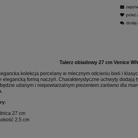
zapyta
poleć
dodaj 
Talerz obiadowy 27 cm Venice White
egancka kolekcja porcelany w mlecznym odcieniu bieli i klasyc
e elegancką formą naczyń. Charakterystyczne uchwyty dodaj
 będzie udanym i niepowtarzalnym prezentem zarówno dla mamy 
a.
ry:
dnica 27 cm
okość 2,5 cm