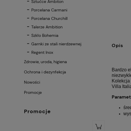
Sztućce Ambiton
Porcelana Carmani
Porcelana Churchill
Talerze Ambition
Szkło Bohemia
Garnki ze stali nierdzewnej
Opis
Regent Inox
Zdrowie, uroda, higiena
Bardzo el
Ochrona i dezynfekcja
niezwykl
Kolekcja
Nowości
Villa Itali
Promocje
Paramet
śre
Promocje
wys