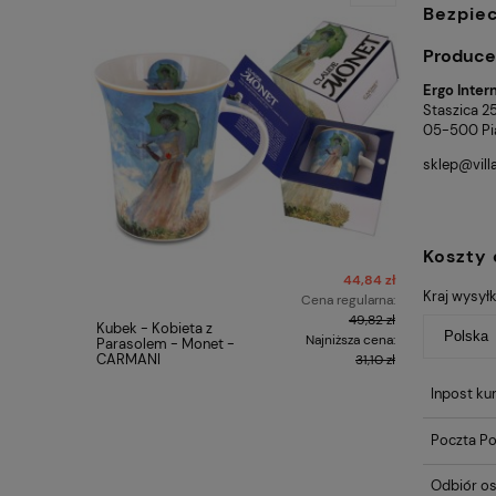
Bezpie
Produce
Ergo Intern
Staszica 2
05-500 Pia
sklep@villai
Koszty
44,84 zł
Kraj wysyłk
Cena regularna:
49,82 zł
Kubek - Kobieta z
Carmani K
Najniższa cena:
Parasolem - Monet -
- Irysy
CARMANI
31,10 zł
Inpost kur
Poczta Po
Odbiór os