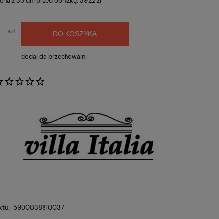
cena z 30 dni przed obniżką:
39,22 zł
szt
DO KOSZYKA
dodaj do przechowalni
:
ktu:
5900038810037