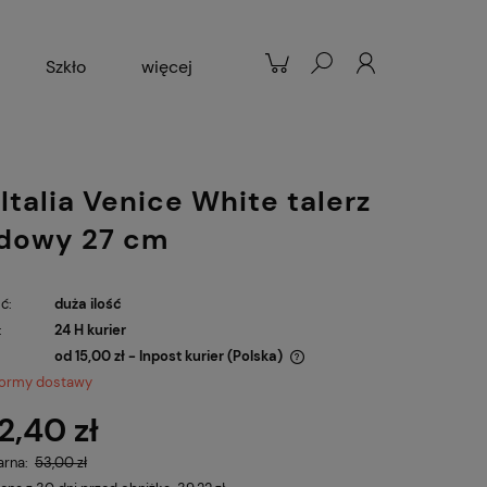
Szkło
więcej
Patelnie
Popularne
 Italia Venice White talerz
dowy 27 cm
ć:
duża ilość
:
24 H kurier
od 15,00 zł
- Inpost kurier
(Polska)
formy dostawy
Cena nie zawiera ewentualnych kosztów
2,40 zł
płatności
arna:
53,00 zł