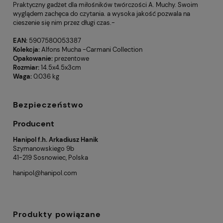
Praktyczny gadżet dla miłośników twórczości A. Muchy. Swoim
wyglądem zachęca do czytania. a wysoka jakość pozwala na
cieszenie się nim przez długi czas.-
EAN:
5907580053387
Kolekcja:
Alfons Mucha -Carmani Collection
Opakowanie:
prezentowe
Rozmiar:
14.5x4.5x3cm
Waga:
0.036 kg
Bezpieczeństwo
Producent
Hanipol f.h. Arkadiusz Hanik
Szymanowskiego 9b
41-219 Sosnowiec, Polska
hanipol@hanipol.com
Produkty powiązane