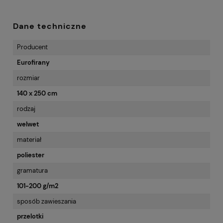
Dane techniczne
Producent
Eurofirany
rozmiar
140 x 250 cm
rodzaj
welwet
materiał
poliester
gramatura
101-200 g/m2
sposób zawieszania
przelotki