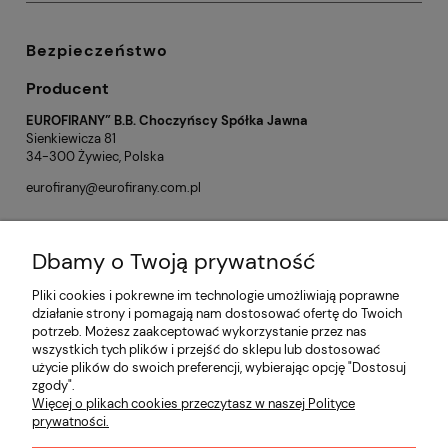
Bezpieczeństwo
Producent
EUROFIRANY” B.B. Choczyńscy Spółka Jawna
Sienkiewicza 81
34-300 Żywiec, Polska
eurofirany@eurofirany.com.pl
Dbamy o Twoją prywatność
Opinie o produkcie (0)
Pliki cookies i pokrewne im technologie umożliwiają poprawne
działanie strony i pomagają nam dostosować ofertę do Twoich
potrzeb. Możesz zaakceptować wykorzystanie przez nas
Informacje
wszystkich tych plików i przejść do sklepu lub dostosować
użycie plików do swoich preferencji, wybierając opcję "Dostosuj
zgody".
Płatności i dostawa
Więcej o plikach cookies przeczytasz w naszej Polityce
prywatności.
Moje konto