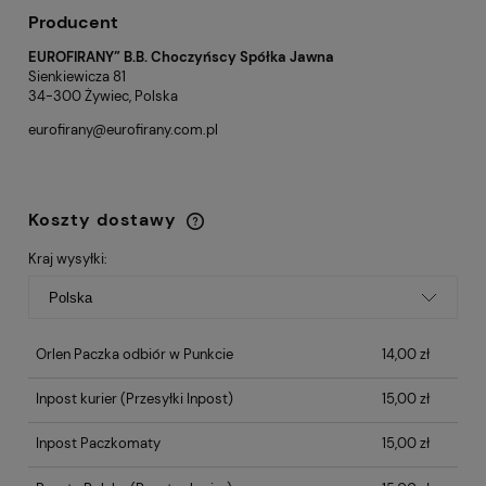
Producent
EUROFIRANY” B.B. Choczyńscy Spółka Jawna
Sienkiewicza 81
34-300 Żywiec, Polska
eurofirany@eurofirany.com.pl
Koszty dostawy
Cena nie zawiera ewentualnych kosztów
płatności
Kraj wysyłki:
Orlen Paczka odbiór w Punkcie
14,00 zł
Inpost kurier
(Przesyłki Inpost)
15,00 zł
Inpost Paczkomaty
15,00 zł