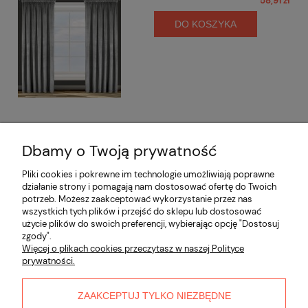
58,91 zł
DO KOSZYKA
Dbamy o Twoją prywatność
Opinie o produkcie (0)
Pliki cookies i pokrewne im technologie umożliwiają poprawne
działanie strony i pomagają nam dostosować ofertę do Twoich
potrzeb. Możesz zaakceptować wykorzystanie przez nas
Informacje
wszystkich tych plików i przejść do sklepu lub dostosować
użycie plików do swoich preferencji, wybierając opcję "Dostosuj
zgody".
Płatności i dostawa
Więcej o plikach cookies przeczytasz w naszej Polityce
prywatności.
Moje konto
ZAAKCEPTUJ TYLKO NIEZBĘDNE
O nas