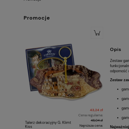
Promocje
Opis
Zestaw ga
funkcjonal
odporność n
Zestaw zaw
garn
garn
garn
43,24 zł
Cena regularna:
garn
48,04 zł
Talerz dekoracyjny G. Klimt
Villa Itali
Najniższa cena:
Kiss
Salaterka 
Najważnie