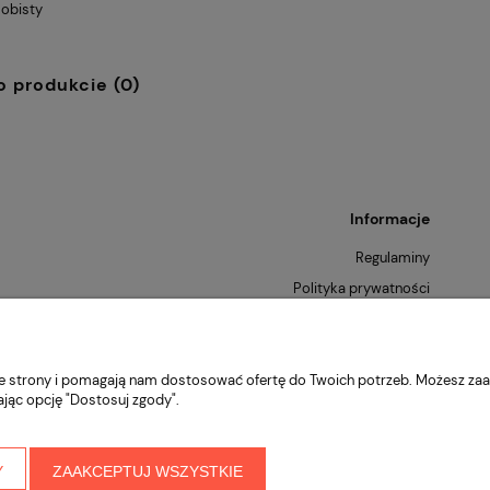
obisty
o produkcie (0)
Informacje
Regulaminy
Polityka prywatności
Zwroty i reklamacje
nie strony i pomagają nam dostosować ofertę do Twoich potrzeb. Możesz zaa
ając opcję "Dostosuj zgody".
Y
ZAAKCEPTUJ WSZYSTKIE