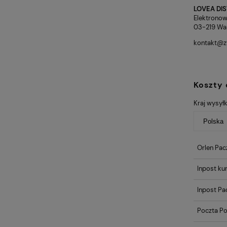
LOVEA DIST
Elektronow
03-219 Wa
kontakt@zw
Koszty
Kraj wysyłk
Orlen Pac
Inpost kur
Inpost P
Poczta Po