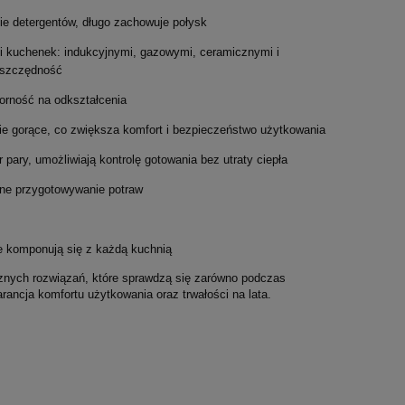
linia
fan
49,41 zł
759,00 zł
nie detergentów, długo zachowuje połysk
i kuchenek: indukcyjnymi, gazowymi, ceramicznymi i
ooszczędność
porność na odkształcenia
nie gorące, co zwiększa komfort i bezpieczeństwo użytkowania
ary, umożliwiają kontrolę gotowania bez utraty ciepła
jne przygotowywanie potraw
e komponują się z każdą kuchnią
ycznych rozwiązań, które sprawdzą się zarówno podczas
ancja komfortu użytkowania oraz trwałości na lata.