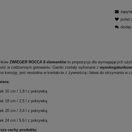
zapyta
poleć
dodaj 
rnków
ZWIEGER ROCCA 8 elementów
to propozycja dla wymagających użytk
ność w codziennym gotowaniu. Garnki zostały wykonane z
wysokogatunkowej
a korozję, jest neutralna w kontakcie z żywnością i łatwa do utrzymania w c
iera:
ek 16 cm / 1,8 l z pokrywką
ek 18 cm / 2,5 l z pokrywką
ek 20 cm / 3,4 l z pokrywką
103,20 zł
Cena regularna:
Cena
ek 24 cm / 5,6 l z pokrywką
129,00 zł
a Venice White
Chodzież Półmisek owalny
Najniższa cena:
Naj
średnica 21,5 cm
24 cm Dalia Fantazja
jsze cechy produktu: