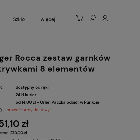
Szkło
więcej
Patelnie
Popularne
ger Rocca zestaw garnków
krywkami 8 elementów
ć:
dostępny od ręki
:
24 H kurier
od 14,00 zł
- Orlen Paczka odbiór w Punkcie
sprawdź formy dostawy
51,10 zł
arna:
279,00 zł