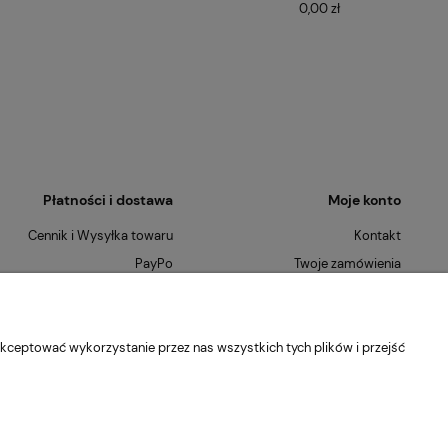
0,00 zł
Płatności i dostawa
Moje konto
Cennik i Wysyłka towaru
Kontakt
PayPo
Twoje zamówienia
Płatności Ratalne
Ustawienia konta
Szybkie Zwroty
O nas
kceptować wykorzystanie przez nas wszystkich tych plików i przejść
Kontakt
Blog