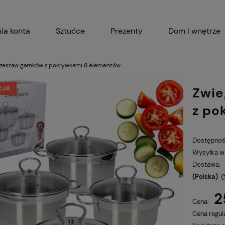
ia konta
Sztućce
Prezenty
Dom i wnętrze
Akcesoria kuchenne
Garnki i 
 zestaw garnków z pokrywkami 8 elementów
CJA
Zwie
z po
Dostępnoś
Wysyłka w
Dostawa:
(Polska)
2
Cena nie zawiera ewentualnych kosztów
Cena:
płatności
Cena regul