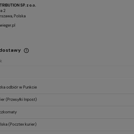
RIBUTION SP. z o.o.
a 2
rszawa, Polska
ieger.pl
 dostawy
i:
Cena nie zawiera ewentualnych
kosztów płatności
zka odbiór w Punkcie
ier
(Przesyłki Inpost)
aczkomaty
lska
(Pocztex kurier)