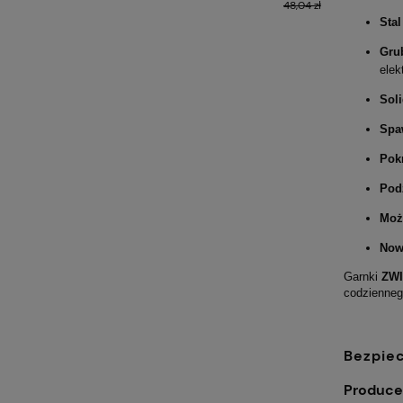
48,04 zł
Stal
Gru
elek
Soli
Spaw
Pok
Pod
Moż
Now
Garnki
ZW
codzienneg
Bezpie
Produce