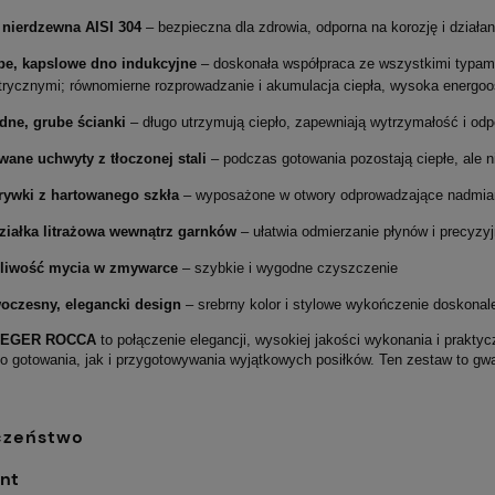
Zielony GL07
116,10 zł
 nierdzewna AISI 304
– bezpieczna dla zdrowia, odporna na korozję i działa
be, kapslowe dno indukcyjne
– doskonała współpraca ze wszystkimi typam
trycznymi; równomierne rozprowadzanie i akumulacja ciepła, wysoka energ
dne, grube ścianki
– długo utrzymują ciepło, zapewniają wytrzymałość i od
ane uchwyty z tłoczonej stali
– podczas gotowania pozostają ciepłe, ale 
rywki z hartowanego szkła
– wyposażone w otwory odprowadzające nadmiar p
ziałka litrażowa wewnątrz garnków
– ułatwia odmierzanie płynów i precyzy
liwość mycia w zmywarce
– szybkie i wygodne czyszczenie
oczesny, elegancki design
– srebrny kolor i stylowe wykończenie doskonal
IEGER ROCCA
to połączenie elegancji, wysokiej jakości wykonania i prakt
o gotowania, jak i przygotowywania wyjątkowych posiłków. Ten zestaw to gwar
czeństwo
nt