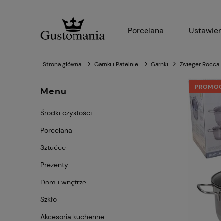
Porcelana
Ustawien
Strona główna
Garnki i Patelnie
Garnki
Zwieger Rocca
PROMO
Menu
Środki czystości
Porcelana
Sztućce
Prezenty
Dom i wnętrze
Szkło
Akcesoria kuchenne