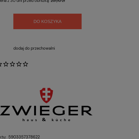
cena z 30 dni przed obniżką:
251,10 zł
DO KOSZYKA
dodaj do przechowalni
:
ktu:
5903357378622