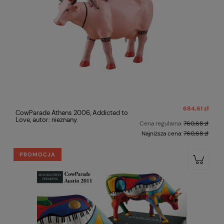
684,61 zł
CowParade Athens 2006, Addicted to
Love, autor: nieznany.
Cena regularna:
760,68 zł
Najniższa cena:
760,68 zł
PROMOCJA