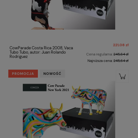
221,08 zł
CowParade Costa Rica 2008, Vaca
Tubo Tubo, autor: Juan Rolando
Cena regularna:
245,64 zł
Rodriguez
Najniższa cena:
245,64 zł
PROMOCJA
NOWOŚĆ