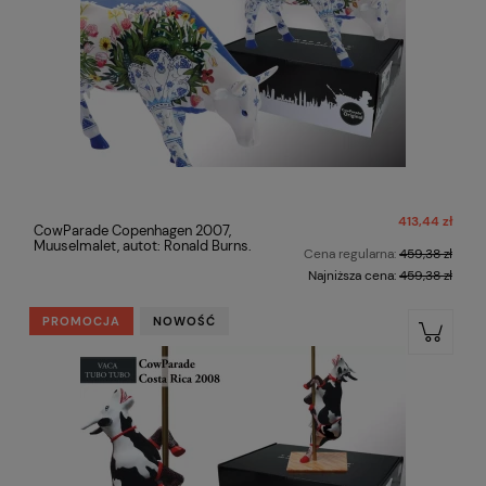
413,44 zł
CowParade Copenhagen 2007,
Muuselmalet, autot: Ronald Burns.
Cena regularna:
459,38 zł
Najniższa cena:
459,38 zł
PROMOCJA
NOWOŚĆ