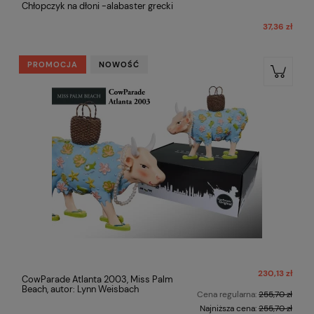
Chłopczyk na dłoni -alabaster grecki
37,36 zł
PROMOCJA
NOWOŚĆ
230,13 zł
CowParade Atlanta 2003, Miss Palm
Beach, autor: Lynn Weisbach
Cena regularna:
255,70 zł
Najniższa cena:
255,70 zł