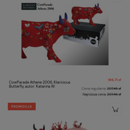
186,71 zł
CowParade Athene 2006, Klaricious
Butterfly, autor: Katarina W.
Cena regularna:
207,46 zł
Najniższa cena:
207,46 zł
PROMOCJA