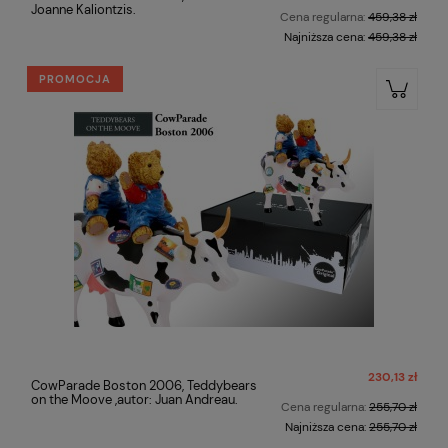
Joanne Kaliontzis.
Cena regularna:
459,38 zł
Najniższa cena:
459,38 zł
PROMOCJA
230,13 zł
CowParade Boston 2006, Teddybears
on the Moove ,autor: Juan Andreau.
Cena regularna:
255,70 zł
Najniższa cena:
255,70 zł