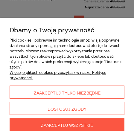
Cena regularna:
459,38 zł
Najniższa cena:
459,38 zł
«
1
...
4
5
6
7
8
...
Dbamy o Twoją prywatność
»
12
Pliki cookies i pokrewne im technologie umożliwiają poprawne
działanie strony i pomagają nam dostosować ofertę do Twoich
potrzeb. Możesz zaakceptować wykorzystanie przez nas
Informacje
wszystkich tych plików i przejść do sklepu lub dostosować
użycie plików do swoich preferencji, wybierając opcję "Dostosuj
zgody".
Płatności i dostawa
Więcej o plikach cookies przeczytasz w naszej Polityce
prywatności.
Moje konto
ZAAKCEPTUJ TYLKO NIEZBĘDNE
O nas
DOSTOSUJ ZGODY
ZAAKCEPTUJ WSZYSTKIE