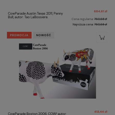
684,61 zł
CowParade Austin Texas 2011, Penny
Bull, autor: Tao LaBossiere.
Cena regularna:
760,68 zł
Najniższa cena:
760,68 zł
PROMOCJA
NOWOŚĆ
413,44 zł
CowParade Boston 2006, COW! autor: