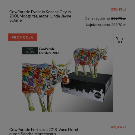
230,13 zł
CowParade Event in Kansas City in
2001, Moogritte, autor: Linda Jayne
Cena regularna:
255,70 zł
Schmer
Najniższa cena:
255,70 zł
PROMOCJA
413,44 zł
CowParade Fortaleza 2018, Vaca Floral,
autor: Sandra Montenegro