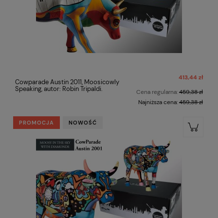
413,44 zł
Cowparade Austin 2011, Moosicowly
Speaking, autor: Robin Tripaldi.
Cena regularna:
459,38 zł
Najniższa cena:
459,38 zł
PROMOCJA
NOWOŚĆ