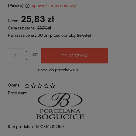
(Polska)
sprawdź formy dostawy
Cena nie zawiera ewentualnych kosztów płatności
25,83 zł
Cena:
Cena regularna:
28,70 zł
Najniższa cena z 30 dni przed obniżką:
25,83 zł
szt
DO KOSZYKA
dodaj do przechowalni
Ocena:
Producent:
Kod produktu:
5903517102159