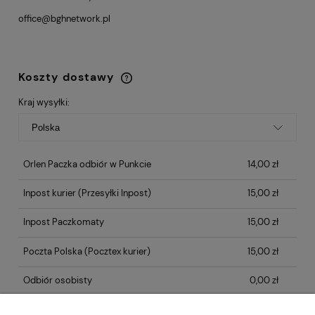
office@bghnetwork.pl
Koszty dostawy
Cena nie zawiera ewentualnych kosztów
płatności
Kraj wysyłki:
Orlen Paczka odbiór w Punkcie
14,00 zł
Inpost kurier
(Przesyłki Inpost)
15,00 zł
Inpost Paczkomaty
15,00 zł
Poczta Polska
(Pocztex kurier)
15,00 zł
Odbiór osobisty
0,00 zł