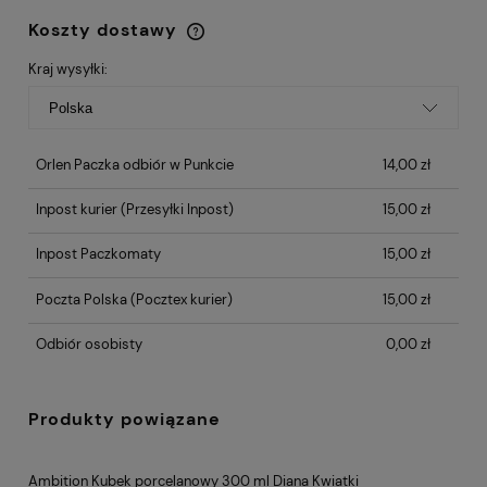
Koszty dostawy
Cena nie zawiera ewentualnych kosztów
płatności
Kraj wysyłki:
Orlen Paczka odbiór w Punkcie
14,00 zł
Inpost kurier
(Przesyłki Inpost)
15,00 zł
Inpost Paczkomaty
15,00 zł
Poczta Polska
(Pocztex kurier)
15,00 zł
Odbiór osobisty
0,00 zł
Produkty powiązane
Ambition Kubek porcelanowy 300 ml Diana Kwiatki