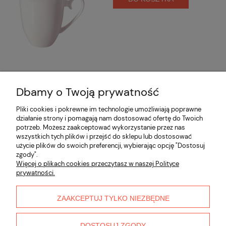
Dbamy o Twoją prywatność
Opinie o produkcie (0)
Pliki cookies i pokrewne im technologie umożliwiają poprawne
działanie strony i pomagają nam dostosować ofertę do Twoich
potrzeb. Możesz zaakceptować wykorzystanie przez nas
Informacje
wszystkich tych plików i przejść do sklepu lub dostosować
użycie plików do swoich preferencji, wybierając opcję "Dostosuj
zgody".
Płatności i dostawa
Więcej o plikach cookies przeczytasz w naszej Polityce
prywatności.
Moje konto
ZAAKCEPTUJ TYLKO NIEZBĘDNE
O nas
DOSTOSUJ ZGODY