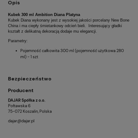
Opis
Kubek 300 ml Ambition Diana Platyna
Kubek Diana wykonany jest z wysokiej jakości porcelany New Bone
China i ma ciepły śmietankowy odcień bieli. Interesujący gładki
kształt z delikatną dekoracją dodaje mu elegancji.
Parametry:
Pojemność całkowita 300 ml (pojemność użytkowa 280
ml) - 1 szt
Bezpieczeństwo
Producent
DAJAR Spółka z o.o.
Połtawska 6
75-072 Koszalin, Polska
dajar@dajar.pl