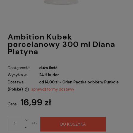
Ambition Kubek
porcelanowy 300 ml Diana
Platyna
Dostępność:
duża ilość
Wysyłka w:
24 H kurier
Dostawa:
od 14,00 zł
- Orlen Paczka odbiór w Punkcie
(Polska)
sprawdź formy dostawy
Cena nie zawiera ewentualnych kosztów płatności
16,99 zł
Cena:
szt
DO KOSZYKA