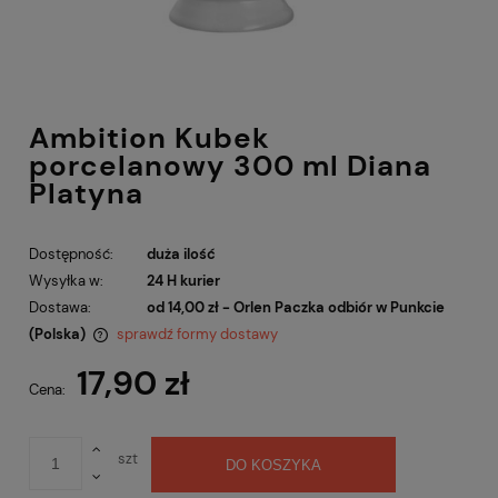
Ambition Kubek
porcelanowy 300 ml Diana
Platyna
Dostępność:
duża ilość
Wysyłka w:
24 H kurier
Dostawa:
od 14,00 zł
- Orlen Paczka odbiór w Punkcie
(Polska)
sprawdź formy dostawy
Cena nie zawiera ewentualnych kosztów płatności
17,90 zł
Cena:
szt
DO KOSZYKA