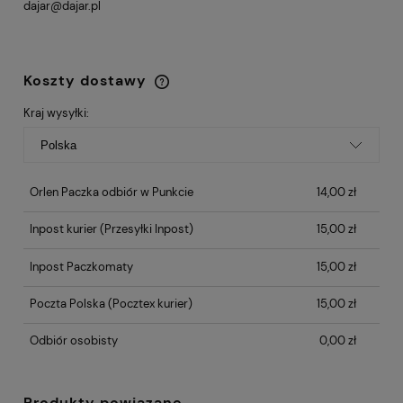
dajar@dajar.pl
Koszty dostawy
Cena nie zawiera ewentualnych kosztów
płatności
Kraj wysyłki:
Orlen Paczka odbiór w Punkcie
14,00 zł
Inpost kurier
(Przesyłki Inpost)
15,00 zł
Inpost Paczkomaty
15,00 zł
Poczta Polska
(Pocztex kurier)
15,00 zł
Odbiór osobisty
0,00 zł
Produkty powiązane