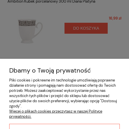
Ambition Kubek porcelanowy 300 ml Diana Platyna
16,99 zł
DO KOSZYKA
Dbamy o Twoją prywatność
Opinie o produkcie (0)
Pliki cookies i pokrewne im technologie umożliwiają poprawne
działanie strony i pomagają nam dostosować ofertę do Twoich
potrzeb. Możesz zaakceptować wykorzystanie przez nas
Informacje
wszystkich tych plików i przejść do sklepu lub dostosować
użycie plików do swoich preferencji, wybierając opcję "Dostosuj
zgody".
Płatności i dostawa
Więcej o plikach cookies przeczytasz w naszej Polityce
prywatności.
Moje konto