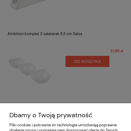
Ambition komplet 3 salaterek 8,3 cm Salsa
31,90 zł
DO KOSZYKA
Dbamy o Twoją prywatność
Opinie o produkcie (0)
Pliki cookies i pokrewne im technologie umożliwiają poprawne
działanie strony i pomagają nam dostosować ofertę do Twoich