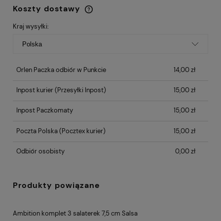
Koszty dostawy
Cena nie zawiera ewentualnych kosztów
płatności
Kraj wysyłki:
Orlen Paczka odbiór w Punkcie
14,00 zł
Inpost kurier
(Przesyłki Inpost)
15,00 zł
Inpost Paczkomaty
15,00 zł
Poczta Polska
(Pocztex kurier)
15,00 zł
Odbiór osobisty
0,00 zł
Produkty powiązane
Ambition komplet 3 salaterek 7,5 cm Salsa