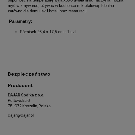
odporność na temperaturę wyjątkowo trwała linia, naczynia można
myć w zmywarce, używać w kuchence mikrofalowej. Idealna
zarówno dla domu jak i hoteli oraz restauracji.
Parametry:
Półmisek 26,4 x 17,5 cm - 1 szt
Bezpieczeństwo
Producent
DAJAR Spółka z o.o.
Połtawska 6
75-072 Koszalin, Polska
dajar@dajar.pl