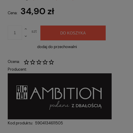
Cena nie zawiera ewentualnych kosztów płatności
34,90 zł
Cena:
szt
DO KOSZYKA
dodaj do przechowalni
Ocena:
Producent:
Kod produktu:
5904134611505