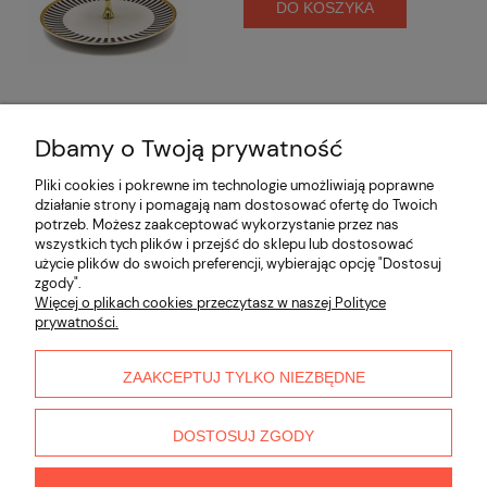
DO KOSZYKA
Dbamy o Twoją prywatność
Opinie o produkcie (0)
Pliki cookies i pokrewne im technologie umożliwiają poprawne
działanie strony i pomagają nam dostosować ofertę do Twoich
potrzeb. Możesz zaakceptować wykorzystanie przez nas
Informacje
wszystkich tych plików i przejść do sklepu lub dostosować
użycie plików do swoich preferencji, wybierając opcję "Dostosuj
zgody".
Płatności i dostawa
Więcej o plikach cookies przeczytasz w naszej Polityce
prywatności.
Moje konto
ZAAKCEPTUJ TYLKO NIEZBĘDNE
O nas
DOSTOSUJ ZGODY