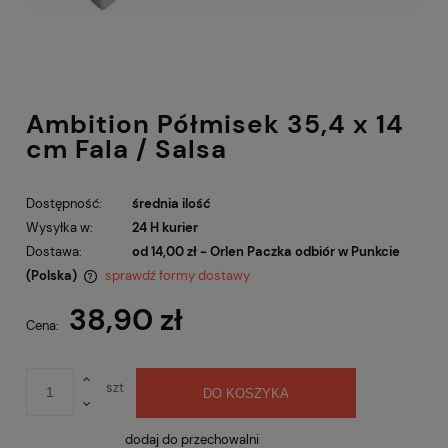
Ambition Półmisek 35,4 x 14
cm Fala / Salsa
Dostępność:
średnia ilość
Wysyłka w:
24 H kurier
Dostawa:
od 14,00 zł
- Orlen Paczka odbiór w Punkcie
(Polska)
sprawdź formy dostawy
Cena nie zawiera ewentualnych kosztów płatności
38,90 zł
Cena:
szt
DO KOSZYKA
dodaj do przechowalni