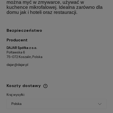
można myć w zmywarce, używać w
kuchence mikrofalowej. Idealna zarówno dla
domu jak i hoteli oraz restauracji.
Bezpieczeństwo
Producent
DAJAR Spółka z o.o.
Połtawska 6
75-072 Koszalin, Polska
dajar@dajar.pl
Koszty dostawy
Cena nie zawiera ewentualnych kosztów
płatności
Kraj wysyłki: