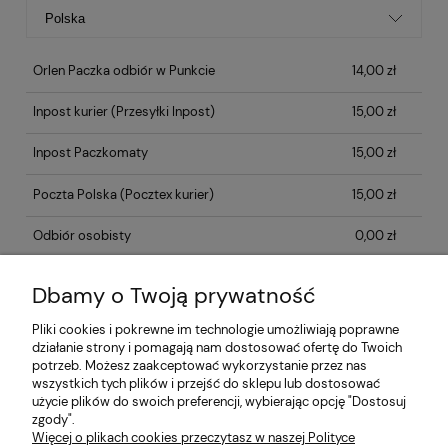
Orlen Paczka odbiór w Punkcie
14,00 zł
Inpost kurier
(Przesyłki Inpost)
15,00 zł
Inpost Paczkomaty
15,00 zł
Poczta Polska
(Pocztex kurier)
15,00 zł
Odbiór osobisty
0,00 zł
Dbamy o Twoją prywatność
Opinie o produkcie (0)
Pliki cookies i pokrewne im technologie umożliwiają poprawne
działanie strony i pomagają nam dostosować ofertę do Twoich
potrzeb. Możesz zaakceptować wykorzystanie przez nas
Informacje
wszystkich tych plików i przejść do sklepu lub dostosować
użycie plików do swoich preferencji, wybierając opcję "Dostosuj
zgody".
Płatności i dostawa
Więcej o plikach cookies przeczytasz w naszej Polityce