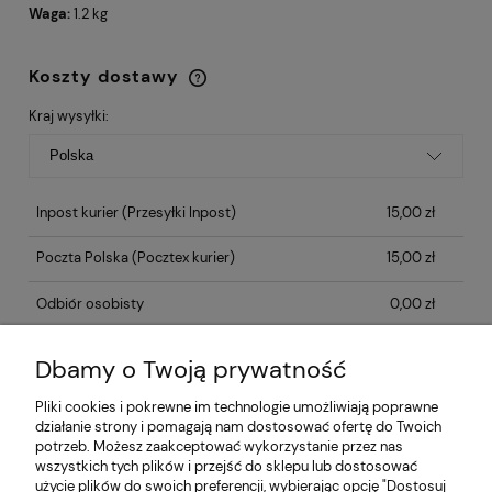
Waga:
1.2 kg
Koszty dostawy
Cena nie zawiera ewentualnych kosztów
płatności
Kraj wysyłki:
Inpost kurier
(Przesyłki Inpost)
15,00 zł
Poczta Polska
(Pocztex kurier)
15,00 zł
Odbiór osobisty
0,00 zł
Dbamy o Twoją prywatność
Opinie o produkcie (0)
Pliki cookies i pokrewne im technologie umożliwiają poprawne
działanie strony i pomagają nam dostosować ofertę do Twoich
potrzeb. Możesz zaakceptować wykorzystanie przez nas
Informacje
wszystkich tych plików i przejść do sklepu lub dostosować
użycie plików do swoich preferencji, wybierając opcję "Dostosuj