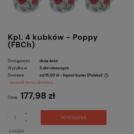
Kpl. 4 kubków - Poppy
(FBCh)
Dostępność:
duża ilość
Wysyłka w:
5 dni roboczych
Dostawa:
od 15,00 zł
- Inpost kurier
(Polska)
Cena nie zawiera ewentualnych kosztów płatności
sprawdź formy dostawy
177,98 zł
Cena:
DO KOSZYKA
komplet