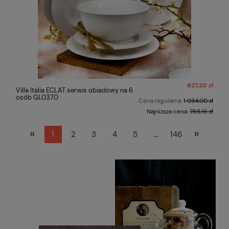
827,20 zł
Villa Italia ECLAT serwis obiadowy na 6
osób GL0370
Cena regularna:
1 034,00 zł
Najniższa cena:
765,16 zł
«
»
1
2
3
4
5
...
146