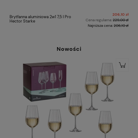
ł
206,10 zł
Brytfanna aluminiowa 2w1 7,5 l Pro
ł
Cena regularna:
229,00 zł
Hector Starke
ł
Najniższa cena:
206,10 zł
Nowości