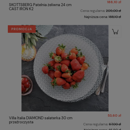
188,10 zł
SKOTTSBERG Patelnia żeliwna 24 cm
CAST IRON K2
Cena regularna:
209,00 zł
Najniższa cena:
188,10 zł
PROMOCJA
53,60 zł
Villa Italia DIAMOND salaterka 30 cm
przeźroczysta
Cena regularna:
67,00 zł