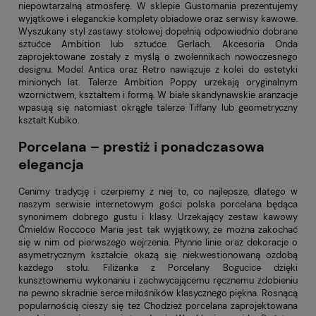
niepowtarzalną atmosferę. W sklepie Gustomania prezentujemy
wyjątkowe i eleganckie komplety obiadowe oraz serwisy kawowe.
Wyszukany styl zastawy stołowej dopełnią odpowiednio dobrane
sztućce Ambition lub sztućce Gerlach. Akcesoria Onda
zaprojektowane zostały z myślą o zwolennikach nowoczesnego
designu. Model Antica oraz Retro nawiązuje z kolei do estetyki
minionych lat. Talerze Ambition Poppy urzekają oryginalnym
wzornictwem, kształtem i formą. W białe skandynawskie aranżacje
wpasują się natomiast okrągłe talerze Tiffany lub geometryczny
kształt Kubiko.
Porcelana – prestiż i ponadczasowa
elegancja
Cenimy tradycję i czerpiemy z niej to, co najlepsze, dlatego w
naszym serwisie internetowym gości polska porcelana będąca
synonimem dobrego gustu i klasy. Urzekający zestaw kawowy
Ćmielów Roccoco Maria jest tak wyjątkowy, że można zakochać
się w nim od pierwszego wejrzenia. Płynne linie oraz dekoracje o
asymetrycznym kształcie okażą się niekwestionowaną ozdobą
każdego stołu. Filiżanka z Porcelany Bogucice dzięki
kunsztownemu wykonaniu i zachwycającemu ręcznemu zdobieniu
na pewno skradnie serce miłośników klasycznego piękna. Rosnącą
popularnością cieszy się też Chodzież porcelana zaprojektowana