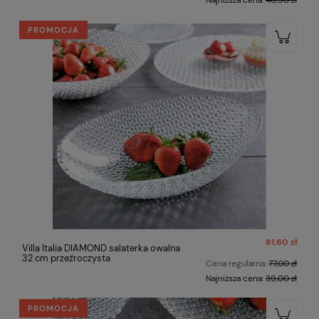
Najniższa cena:
46,90 zł
PROMOCJA
61,60 zł
Villa Italia DIAMOND salaterka owalna
32 cm przeźroczysta
Cena regularna:
77,00 zł
Najniższa cena:
39,00 zł
PROMOCJA