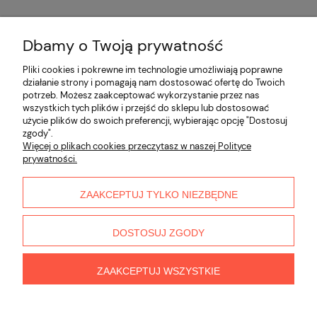
Dbamy o Twoją prywatność
Opinie o produkcie (0)
Pliki cookies i pokrewne im technologie umożliwiają poprawne
działanie strony i pomagają nam dostosować ofertę do Twoich
potrzeb. Możesz zaakceptować wykorzystanie przez nas
Informacje
wszystkich tych plików i przejść do sklepu lub dostosować
użycie plików do swoich preferencji, wybierając opcję "Dostosuj
zgody".
Płatności i dostawa
Więcej o plikach cookies przeczytasz w naszej Polityce
prywatności.
Moje konto
ZAAKCEPTUJ TYLKO NIEZBĘDNE
O nas
DOSTOSUJ ZGODY
ZAAKCEPTUJ WSZYSTKIE
pokaż pełną wersję strony