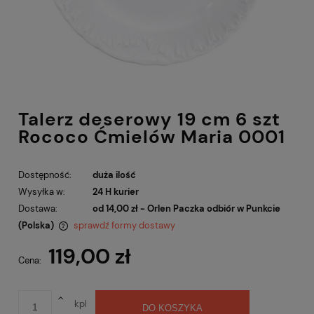
Talerz deserowy 19 cm 6 szt
Rococo Ćmielów Maria 0001
Dostępność:
duża ilość
Wysyłka w:
24 H kurier
Dostawa:
od 14,00 zł
- Orlen Paczka odbiór w Punkcie
(Polska)
sprawdź formy dostawy
Cena nie zawiera ewentualnych kosztów płatności
119,00 zł
Cena:
kpl
DO KOSZYKA