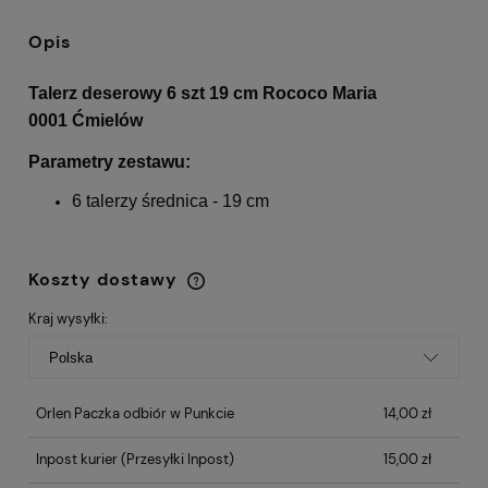
Opis
Talerz deserowy 6 szt 19 cm Rococo Maria
0001 Ćmielów
Parametry zestawu:
6 talerzy średnica - 19 cm
Koszty dostawy
Cena nie zawiera ewentualnych kosztów
płatności
Kraj wysyłki:
Orlen Paczka odbiór w Punkcie
14,00 zł
Inpost kurier
(Przesyłki Inpost)
15,00 zł