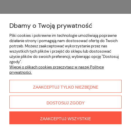
Dbamy o Twoją prywatność
Opinie o produkcie (0)
Pliki cookies i pokrewne im technologie umożliwiają poprawne
działanie strony i pomagają nam dostosować ofertę do Twoich
potrzeb. Możesz zaakceptować wykorzystanie przez nas
Informacje
wszystkich tych plików i przejść do sklepu lub dostosować
użycie plików do swoich preferencji, wybierając opcję "Dostosuj
zgody".
Płatności i dostawa
Więcej o plikach cookies przeczytasz w naszej Polityce
prywatności.
Moje konto
ZAAKCEPTUJ TYLKO NIEZBĘDNE
O nas
DOSTOSUJ ZGODY
ZAAKCEPTUJ WSZYSTKIE