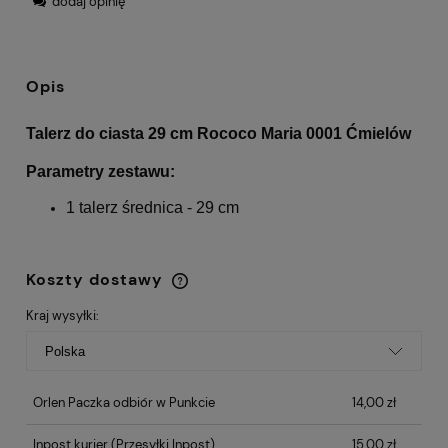
dodaj opinię
Opis
Talerz do ciasta 29 cm Rococo Maria 0001 Ćmielów
Parametry zestawu:
1 talerz średnica - 29 cm
Koszty dostawy
Cena nie zawiera ewentualnych kosztów
płatności
Kraj wysyłki:
Orlen Paczka odbiór w Punkcie
14,00 zł
Inpost kurier
(Przesyłki Inpost)
15,00 zł