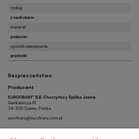
rodzaj
z nadrukiem
materiał
poliester
sposób zawieszania
przelotki
Bezpieczeństwo
Producent
EUROFIRANY” B.B. Choczyńscy Spółka Jawna
Sienkiewicza 81
34-300 Żywiec, Polska
eurofirany@eurofirany.com.pl