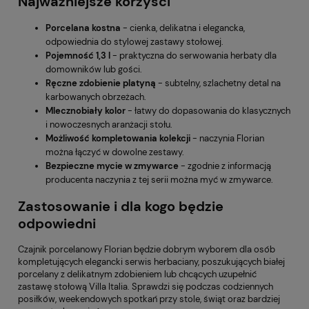
Najważniejsze korzyści
Porcelana kostna
- cienka, delikatna i elegancka,
odpowiednia do stylowej zastawy stołowej.
Pojemność 1,3 l
- praktyczna do serwowania herbaty dla
domowników lub gości.
Ręczne zdobienie platyną
- subtelny, szlachetny detal na
karbowanych obrzeżach.
Mlecznobiały kolor
- łatwy do dopasowania do klasycznych
i nowoczesnych aranżacji stołu.
Możliwość kompletowania kolekcji
- naczynia Florian
można łączyć w dowolne zestawy.
Bezpieczne mycie w zmywarce
- zgodnie z informacją
producenta naczynia z tej serii można myć w zmywarce.
Zastosowanie i dla kogo będzie
odpowiedni
Czajnik porcelanowy Florian będzie dobrym wyborem dla osób
kompletujących elegancki serwis herbaciany, poszukujących białej
porcelany z delikatnym zdobieniem lub chcących uzupełnić
zastawę stołową Villa Italia. Sprawdzi się podczas codziennych
posiłków, weekendowych spotkań przy stole, świąt oraz bardziej