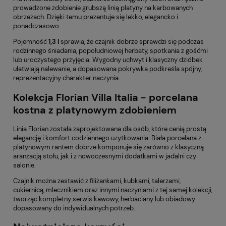
prowadzone zdobienie grubszą linią platyny na karbowanych
obrzeżach. Dzięki temu prezentuje się lekko, elegancko i
ponadczasowo.
Pojemność
1,3 l
sprawia, że czajnik dobrze sprawdzi się podczas
rodzinnego śniadania, popołudniowej herbaty, spotkania z gośćmi
lub uroczystego przyjęcia. Wygodny uchwyt i klasyczny dzióbek
ułatwiają nalewanie, a dopasowana pokrywka podkreśla spójny,
reprezentacyjny charakter naczynia.
Kolekcja Florian Villa Italia - porcelana
kostna z platynowym zdobieniem
Linia Florian została zaprojektowana dla osób, które cenią prostą
elegancję i komfort codziennego użytkowania. Biała porcelana z
platynowym rantem dobrze komponuje się zarówno z klasyczną
aranżacją stołu, jak i z nowoczesnymi dodatkami w jadalni czy
salonie.
Czajnik można zestawić z filiżankami, kubkami, talerzami,
cukiernicą, mlecznikiem oraz innymi naczyniami z tej samej kolekcji,
tworząc kompletny serwis kawowy, herbaciany lub obiadowy
dopasowany do indywidualnych potrzeb.