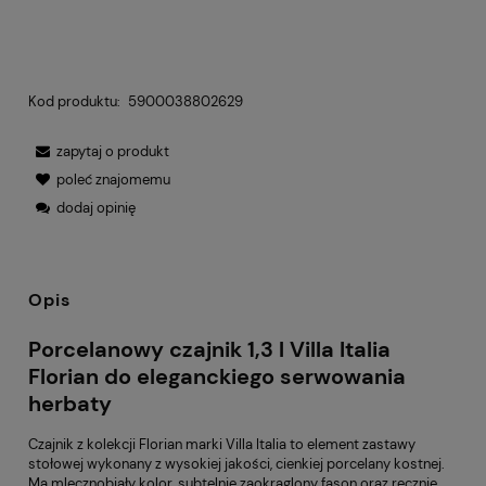
Kod produktu:
5900038802629
zapytaj o produkt
poleć znajomemu
dodaj opinię
Opis
Porcelanowy czajnik 1,3 l Villa Italia
Florian do eleganckiego serwowania
herbaty
Czajnik z kolekcji Florian marki Villa Italia to element zastawy
stołowej wykonany z wysokiej jakości, cienkiej porcelany kostnej.
Ma mlecznobiały kolor, subtelnie zaokrąglony fason oraz ręcznie