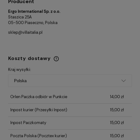
Producent
Ergo International Sp. z o.o.
Staszica 25A
05-500 Piaseczno, Polska
sklep@villaitalia.pl
Koszty dostawy
Cena nie zawiera ewentualnych kosztów
płatności
Kraj wysyłki:
Orlen Paczka odbiór w Punkcie
14,00 zł
Inpost kurier
(Przesyłki Inpost)
15,00 zł
Inpost Paczkomaty
15,00 zł
Poczta Polska
(Pocztex kurier)
15,00 zł