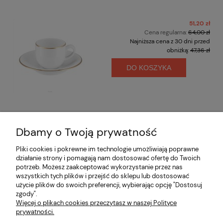
51,20 zł
Cena regularna:
64,00 zł
Najniższa cena z 30 dni przed
obniżką:
47,36 zł
DO KOSZYKA
Dbamy o Twoją prywatność
Opinie o produkcie (0)
Pliki cookies i pokrewne im technologie umożliwiają poprawne
działanie strony i pomagają nam dostosować ofertę do Twoich
potrzeb. Możesz zaakceptować wykorzystanie przez nas
Informacje
wszystkich tych plików i przejść do sklepu lub dostosować
użycie plików do swoich preferencji, wybierając opcję "Dostosuj
zgody".
Płatności i dostawa
Więcej o plikach cookies przeczytasz w naszej Polityce
prywatności.
Moje konto