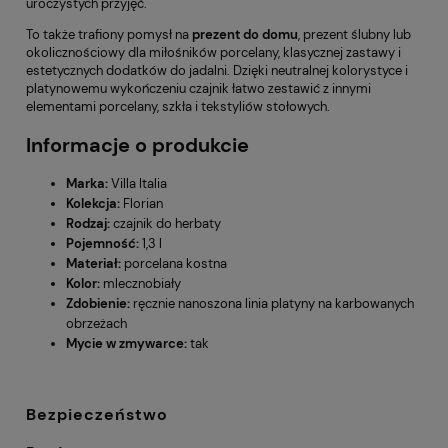
uroczystych przyjęć.
To także trafiony pomysł na
prezent do domu
, prezent ślubny lub
okolicznościowy dla miłośników porcelany, klasycznej zastawy i
estetycznych dodatków do jadalni. Dzięki neutralnej kolorystyce i
platynowemu wykończeniu czajnik łatwo zestawić z innymi
elementami porcelany, szkła i tekstyliów stołowych.
Informacje o produkcie
Marka:
Villa Italia
Kolekcja:
Florian
Rodzaj:
czajnik do herbaty
Pojemność:
1,3 l
Materiał:
porcelana kostna
Kolor:
mlecznobiały
Zdobienie:
ręcznie nanoszona linia platyny na karbowanych
obrzeżach
Mycie w zmywarce:
tak
Bezpieczeństwo