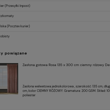
ier
(Przesyłki Inpost)
aczkomaty
lska
(Pocztex kurier)
obisty
91,80 zł
Cena regularna:
Cena
102,00 zł
atelnia 24 cm RED
DUO ECRU Komplet 2
Najniższa cena:
Naj
talerze deserowe CLARK
ty powiązane
91,80 zł
Zasłona gotowa Rosa 135 x 300 cm ciemny różowy De
Zasłona welwetowa jednokolorowa , szerokość: 135 cm, dłu
cm, kolor CIEMNY RÓŻOWY. Gramatura: 200 GSM. Skład: 1
poliester