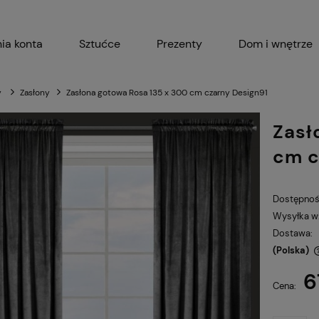
ia konta
Sztućce
Prezenty
Dom i wnętrze
Akcesoria kuchenne
Garnki i 
y
Zasłony
Zasłona gotowa Rosa 135 x 300 cm czarny Design91
Zasł
cm c
Dostępnoś
Wysyłka w
Dostawa:
(Polska)
6
Cena nie zawiera ewentualnych kosztów
Cena:
płatności