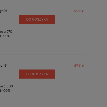
ign91
58,91 zł
DO KOSZYKA
gość: 270
d: 100%
ign91
67,91 zł
DO KOSZYKA
gość: 300
d: 100%