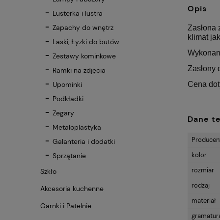
Opis
Lusterka i lustra
Zapachy do wnętrz
Zasłona 
klimat j
Laski, Łyżki do butów
Wykonana
Zestawy kominkowe
Zasłony 
Ramki na zdjęcia
Cena doty
Upominki
Podkładki
Zegary
Dane t
Metaloplastyka
Producen
Galanteria i dodatki
kolor
Sprzątanie
rozmiar
Szkło
rodzaj
Akcesoria kuchenne
materiał
Garnki i Patelnie
gramatur