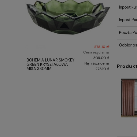
Inpost kur
Inpost P
Poczta Po
Odbiór os
278,10 zł
Cena regularna:
309,00 zł
BOHEMIA LUNAR SMOKEY
Zwieger P
Najniższa cena:
GREEN KRYSZTAŁOWA
LINE
Produk
MISA 330MM
278,10 zł