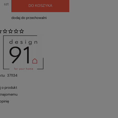
szt
DO KOSZYKA
dodaj do przechowalni
:
ktu:
371134
j o produkt
 znajomemu
opinię