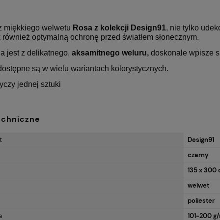
z miękkiego welwetu
Rosa z kolekcji Design91
, nie tylko ude
ak również optymalną ochronę przed światłem słonecznym.
 jest z delikatnego,
aksamitnego
weluru,
doskonale wpisze s
dostępne są w wielu wariantach kolorystycznych.
czy jednej sztuki
echniczne
t
Design91
czarny
135 x 300
welwet
poliester
a
101-200 g