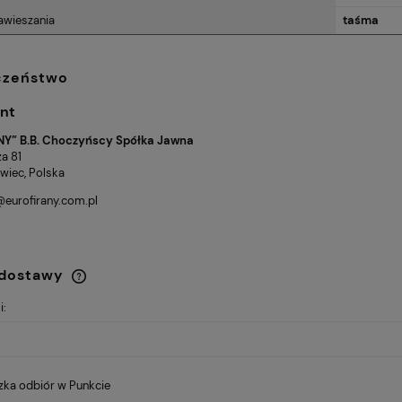
awieszania
taśma
czeństwo
nt
Y” B.B. Choczyńscy Spółka Jawna
a 81
iec, Polska
@eurofirany.com.pl
 dostawy
i:
Cena nie zawiera ewentualnych
kosztów płatności
zka odbiór w Punkcie