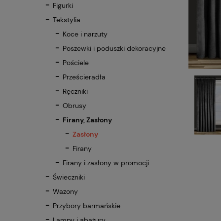
Figurki
Tekstylia
Koce i narzuty
Poszewki i poduszki dekoracyjne
Pościele
Prześcieradła
Ręczniki
Obrusy
Firany, Zasłony
Zasłony
Firany
Firany i zasłony w promocji
Świeczniki
Wazony
Przybory barmańskie
Lampy i abażury