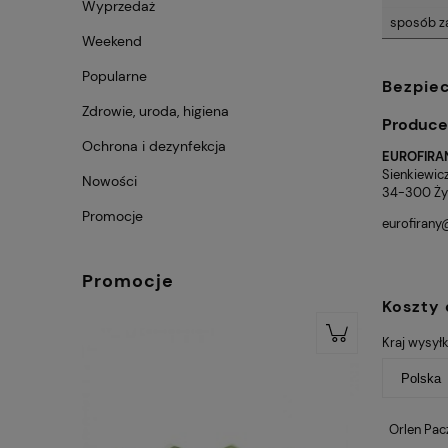
Wyprzedaż
sposób z
Weekend
Popularne
Bezpie
Zdrowie, uroda, higiena
Produce
Ochrona i dezynfekcja
EUROFIRAN
Sienkiewicz
Nowości
34-300 Żyw
Promocje
eurofirany
Promocje
Koszty
Kraj wysyłk
Orlen Pac