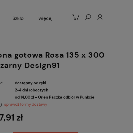
Szkło
więcej
Patelnie
Popularne
ona gotowa Rosa 135 x 300
zarny Design91
ć:
dostępny od ręki
:
2-4 dni roboczych
od 14,00 zł
- Orlen Paczka odbiór w Punkcie
sprawdź formy dostawy
7,91 zł