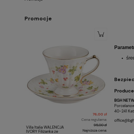
Promocje
Paramet
śre
Bezpie
Produce
BGH NETW
Porcelano
40-241 Kat
76,00 zł
Cena regularna:
office@bgh
95,00 zł
Villa Italia WALENCJA
CARMANI Kp
Najniższa cena:
IVORY Filiżanka ze
espresso 