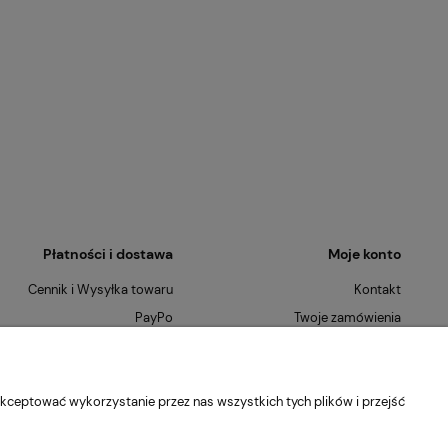
Płatności i dostawa
Moje konto
Cennik i Wysyłka towaru
Kontakt
PayPo
Twoje zamówienia
Płatności Ratalne
Ustawienia konta
Szybkie Zwroty
O nas
kceptować wykorzystanie przez nas wszystkich tych plików i przejść
Kontakt