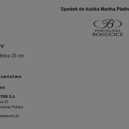
Spodek do kubka Martha Platin
ry:
dnica 15 cm
czeństwo
nt
ORK S.A.
wa 23
owice, Polska
136,15 zł
Cena regularna:
Cena
network.pl
151,28 zł
l. 2 filiżanek
Kubek Classic New - V. Van
Najniższa cena:
Naj
100 ml
Gogh Irysy CARMANI