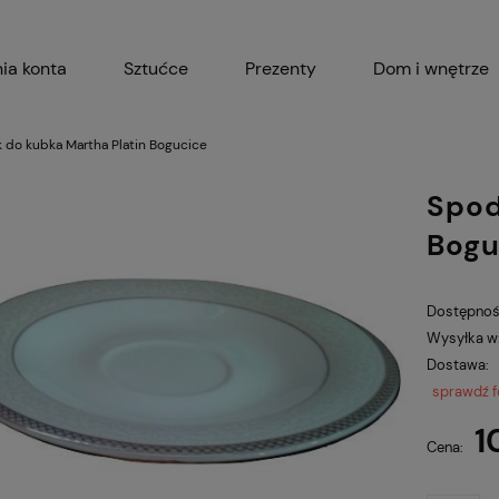
ia konta
Sztućce
Prezenty
Dom i wnętrze
Akcesoria kuchenne
Garnki i 
 do kubka Martha Platin Bogucice
Spod
Bogu
Dostępnoś
Wysyłka w
Dostawa:
sprawdź 
1
Cena: