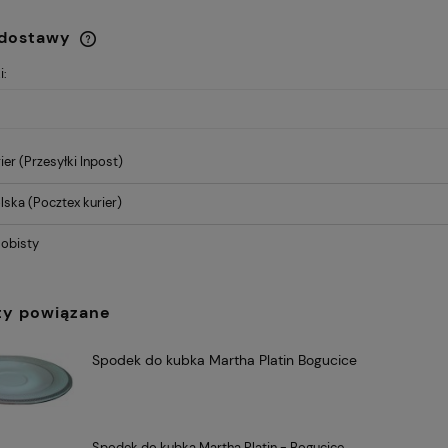
i
123,34 zł
 dostawy
i:
Cena nie zawiera ewentualnych
kosztów płatności
ier
(Przesyłki Inpost)
lska
(Pocztex kurier)
obisty
ty powiązane
Spodek do kubka Martha Platin Bogucice
Spodek do kubka Martha Platin - Bogucice