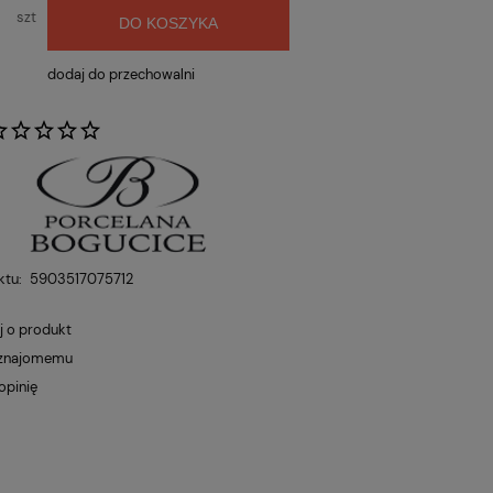
szt
DO KOSZYKA
dodaj do przechowalni
:
ktu:
5903517075712
j o produkt
 znajomemu
opinię