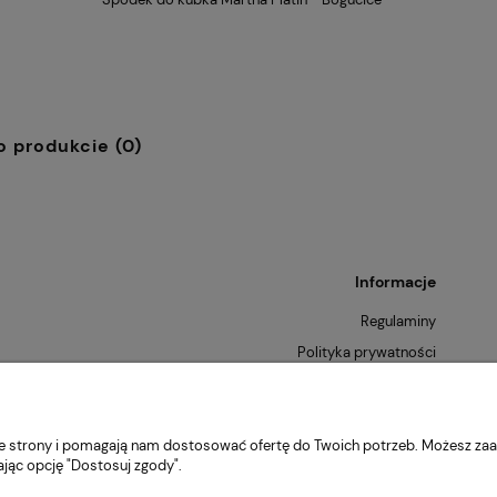
o produkcie (0)
Informacje
Regulaminy
Polityka prywatności
Zwroty i reklamacje
nie strony i pomagają nam dostosować ofertę do Twoich potrzeb. Możesz zaa
ając opcję "Dostosuj zgody".