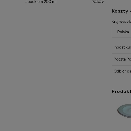
spodkiem 200 ml
Słonecznik
70,30 zł
Koszty
Kraj wysyłk
Inpost kur
Poczta Po
Odbiór os
Produk