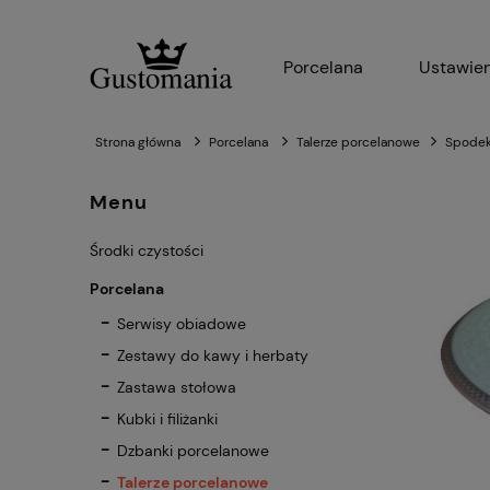
Porcelana
Ustawien
Strona główna
Porcelana
Talerze porcelanowe
Spodek
Menu
Środki czystości
Porcelana
Serwisy obiadowe
Zestawy do kawy i herbaty
Zastawa stołowa
Kubki i filiżanki
Dzbanki porcelanowe
Talerze porcelanowe