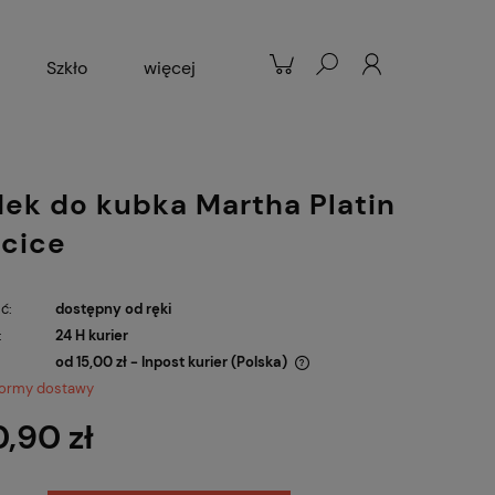
Szkło
więcej
Patelnie
Popularne
ek do kubka Martha Platin
cice
ć:
dostępny od ręki
:
24 H kurier
od 15,00 zł
- Inpost kurier
(Polska)
formy dostawy
Cena nie zawiera ewentualnych kosztów
0,90 zł
płatności