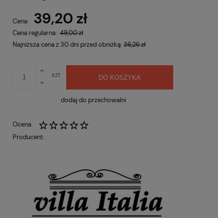
Cena nie zawiera ewentualnych kosztów płatności
39,20 zł
Cena:
Cena regularna:
49,00 zł
Najniższa cena z 30 dni przed obniżką:
36,26 zł
szt
DO KOSZYKA
dodaj do przechowalni
Ocena:
Producent: