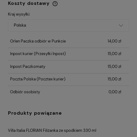
Koszty dostawy
Cena nie zawiera ewentualnych kosztów
płatności
Kraj wysyłki:
Orlen Paczka odbiór w Punkcie
14,00 zł
Inpost kurier
(Przesyłki Inpost)
15,00 zł
Inpost Paczkomaty
15,00 zł
Poczta Polska
(Pocztex kurier)
15,00 zł
Odbiór osobisty
0,00 zł
Produkty powiązane
Villa Italia FLORIAN Filiżanka ze spodkiem 330 ml