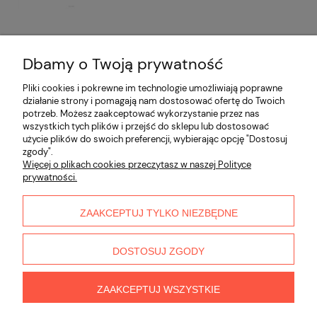
Dbamy o Twoją prywatność
Opinie o produkcie (0)
Pliki cookies i pokrewne im technologie umożliwiają poprawne
działanie strony i pomagają nam dostosować ofertę do Twoich
potrzeb. Możesz zaakceptować wykorzystanie przez nas
Informacje
wszystkich tych plików i przejść do sklepu lub dostosować
użycie plików do swoich preferencji, wybierając opcję "Dostosuj
zgody".
Płatności i dostawa
Więcej o plikach cookies przeczytasz w naszej Polityce
prywatności.
Moje konto
ZAAKCEPTUJ TYLKO NIEZBĘDNE
O nas
DOSTOSUJ ZGODY
ZAAKCEPTUJ WSZYSTKIE