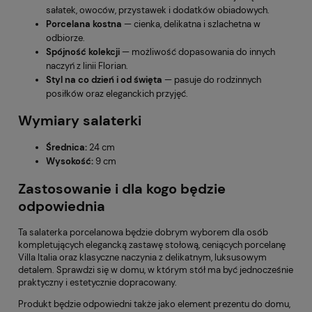
sałatek, owoców, przystawek i dodatków obiadowych.
Porcelana kostna
— cienka, delikatna i szlachetna w
odbiorze.
Spójność kolekcji
— możliwość dopasowania do innych
naczyń z linii Florian.
Styl na co dzień i od święta
— pasuje do rodzinnych
posiłków oraz eleganckich przyjęć.
Wymiary salaterki
Średnica:
24 cm
Wysokość:
9 cm
Zastosowanie i dla kogo będzie
odpowiednia
Ta salaterka porcelanowa będzie dobrym wyborem dla osób
kompletujących elegancką zastawę stołową, ceniących porcelanę
Villa Italia oraz klasyczne naczynia z delikatnym, luksusowym
detalem. Sprawdzi się w domu, w którym stół ma być jednocześnie
praktyczny i estetycznie dopracowany.
Produkt będzie odpowiedni także jako element prezentu do domu,