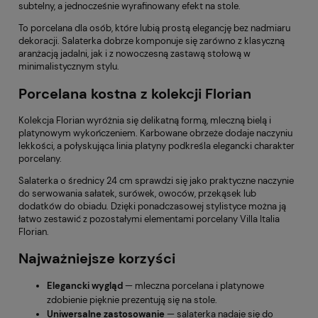
subtelny, a jednocześnie wyrafinowany efekt na stole.
To porcelana dla osób, które lubią prostą elegancję bez nadmiaru
dekoracji. Salaterka dobrze komponuje się zarówno z klasyczną
aranżacją jadalni, jak i z nowoczesną zastawą stołową w
minimalistycznym stylu.
Porcelana kostna z kolekcji Florian
Kolekcja Florian wyróżnia się delikatną formą, mleczną bielą i
platynowym wykończeniem. Karbowane obrzeże dodaje naczyniu
lekkości, a połyskująca linia platyny podkreśla elegancki charakter
porcelany.
Salaterka o średnicy 24 cm sprawdzi się jako praktyczne naczynie
do serwowania sałatek, surówek, owoców, przekąsek lub
dodatków do obiadu. Dzięki ponadczasowej stylistyce można ją
łatwo zestawić z pozostałymi elementami porcelany Villa Italia
Florian.
Najważniejsze korzyści
Elegancki wygląd
— mleczna porcelana i platynowe
zdobienie pięknie prezentują się na stole.
Uniwersalne zastosowanie
— salaterka nadaje się do