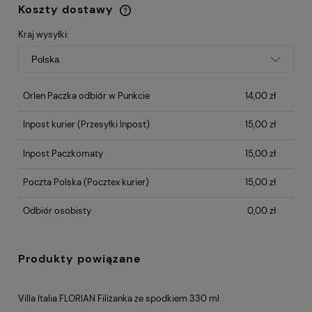
Koszty dostawy
Cena nie zawiera ewentualnych kosztów
płatności
Kraj wysyłki:
Orlen Paczka odbiór w Punkcie
14,00 zł
Inpost kurier
(Przesyłki Inpost)
15,00 zł
Inpost Paczkomaty
15,00 zł
Poczta Polska
(Pocztex kurier)
15,00 zł
Odbiór osobisty
0,00 zł
Produkty powiązane
Villa Italia FLORIAN Filiżanka ze spodkiem 330 ml