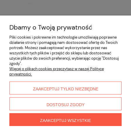
Dbamy o Twoją prywatność
Opinie o produkcie (0)
Pliki cookies i pokrewne im technologie umożliwiają poprawne
działanie strony i pomagają nam dostosować ofertę do Twoich
potrzeb. Możesz zaakceptować wykorzystanie przez nas
Informacje
wszystkich tych plików i przejść do sklepu lub dostosować
użycie plików do swoich preferencji, wybierając opcję "Dostosuj
zgody".
Płatności i dostawa
Więcej o plikach cookies przeczytasz w naszej Polityce
prywatności.
Moje konto
ZAAKCEPTUJ TYLKO NIEZBĘDNE
O nas
DOSTOSUJ ZGODY
ZAAKCEPTUJ WSZYSTKIE