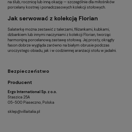
na ślub, rocznicę lub inną okazję — szczególnie dla miłośników
porcelany kostnej i ponadczasowych kolekcji stołowych.
Jak serwować z kolekcją Florian
Salaterkę można zestawić z talerzami, filiżankami, kubkami,
dzbankiem lub innymi naczyniami z kolekcji Florian, tworząc
harmonijną porcelanową zastawę stołową. Jej prosty, okrągły
fason dobrze wygląda zarówno na białym obrusie podczas
uroczystego obiadu, jak i w codziennej aranżacji stołu w jadalni.
Bezpieczeństwo
Producent
Ergo International Sp. z o.o.
Staszica 25A
05-500 Piaseczno, Polska
sklep@villaitalia.pl