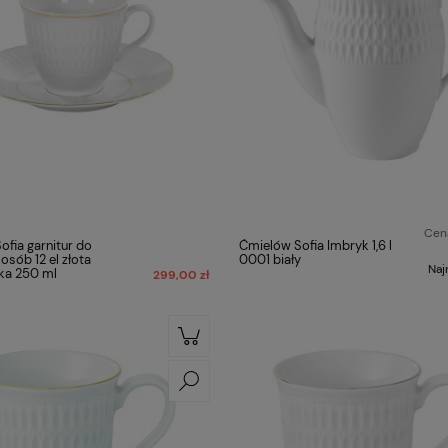
Cena
ofia garnitur do
Ćmielów Sofia Imbryk 1,6 l
osób 12 el złota
0001 biały
Naj
anka 250 ml
299,00 zł