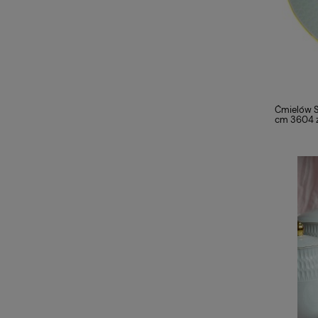
Ćmielów So
cm 3604 zł