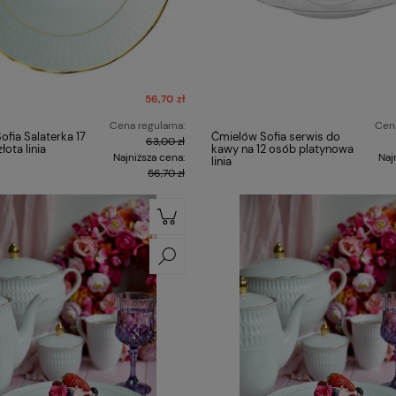
56,70 zł
Cena regularna:
Cena
fia Salaterka 17
Ćmielów Sofia serwis do
63,00 zł
ota linia
kawy na 12 osób platynowa
Najniższa cena:
Naj
linia
56,70 zł