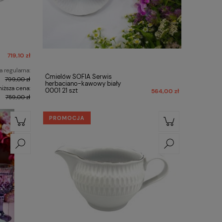
719,10 zł
 regularna:
Ćmielów SOFIA Serwis
799,00 zł
herbaciano-kawowy biały
niższa cena:
0001 21 szt
564,00 zł
759,00 zł
PROMOCJA