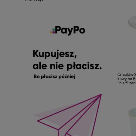
Ćmielów S
kawy na 6 
linia filiż