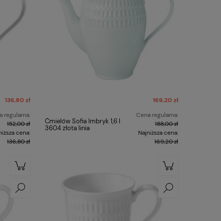
136,80 zł
169,20 zł
 regularna:
Cena regularna:
Ćmielów Sofia Imbryk 1,6 l
152,00 zł
188,00 zł
3604 złota linia
niższa cena:
Najniższa cena:
136,80 zł
169,20 zł