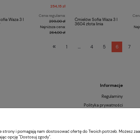
254,15 zł
Cena regularna:
Cena
ofia Waza 3 l
Ćmielów Sofia Waza 3 l
299,00 zł
y
3604 złota linia
Najniższa cena:
Naj
264,00 zł
«
1
...
4
5
6
7
Informacje
Regulaminy
Polityka prywatności
Zwroty i reklamacje
nie strony i pomagają nam dostosować ofertę do Twoich potrzeb. Możesz zaa
ając opcję "Dostosuj zgody".