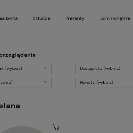
ia konta
Sztućce
Prezenty
Dom i wnętrze
Akcesoria kuchenne
Garnki i 
przeglądania
t: (wybierz)
Dostępność: (wybierz)
ybierz)
Nowość: (wybierz)
elana