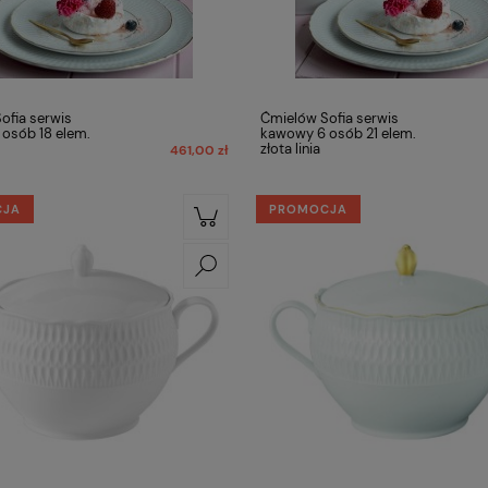
ofia serwis
Ćmielów Sofia serwis
osób 18 elem.
kawowy 6 osób 21 elem.
złota linia
461,00 zł
CJA
PROMOCJA