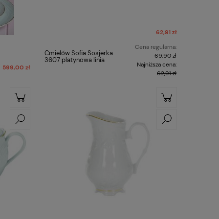
62,91 zł
Cena regularna:
Ćmielów Sofia Sosjerka
69,90 zł
3607 platynowa linia
Najniższa cena:
599,00 zł
62,91 zł