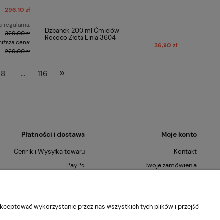
296,10 zł
 regularna:
Dzbanek 200 ml Ćmielów
329,00 zł
Rococo Złota Linia 3604
niższa cena:
36,90 zł
229,00 zł
»
8
...
116
Płatności i dostawa
Moje konto
Cennik i Wysyłka towaru
Kontakt
PayPo
Twoje zamówienia
Płatności Ratalne
Ustawienia konta
Szybkie Zwroty
O nas
kceptować wykorzystanie przez nas wszystkich tych plików i przejść