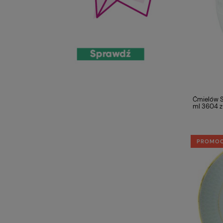
Ćmielów S
ml 3604 zł
PROMO