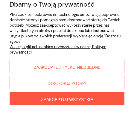
Ambition Półmisek 31 x 21 cm Fala
Dbamy o Twoją prywatność
Pliki cookies i pokrewne im technologie umożliwiają poprawne
42,90 zł
działanie strony i pomagają nam dostosować ofertę do Twoich
potrzeb. Możesz zaakceptować wykorzystanie przez nas
DO KOSZYKA
wszystkich tych plików i przejść do sklepu lub dostosować
użycie plików do swoich preferencji, wybierając opcję "Dostosuj
zgody".
Więcej o plikach cookies przeczytasz w naszej Polityce
prywatności.
ZAAKCEPTUJ TYLKO NIEZBĘDNE
Ambition Półmisek 41 x 25,5 cm Fala
DOSTOSUJ ZGODY
83,90 zł
DO KOSZYKA
ZAAKCEPTUJ WSZYSTKIE