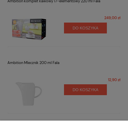
Ambition komplet kawowy 17-elementowy 220 ml Fala
249,00 zł
DO KOSZYKA
Ambition Mlecznik 200 ml Fala
12,90 zł
DO KOSZYKA